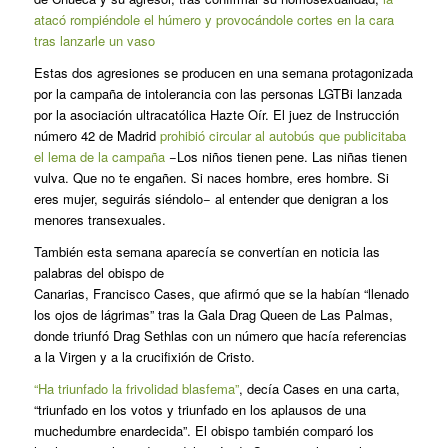
atacó rompiéndole el húmero y provocándole cortes en la cara
tras lanzarle un vaso
Estas dos agresiones se producen en una semana protagonizada
por la campaña de intolerancia con las personas LGTBi lanzada
por la asociación ultracatólica Hazte Oír. El juez de Instrucción
número 42 de Madrid
prohibió circular al autobús que publicitaba
el lema de la campaña
−
Los niños tienen pene. Las niñas tienen
vulva. Que no te engañen. Si naces hombre, eres hombre. Si
eres mujer, seguirás siéndolo
− al entender que denigran a los
menores transexuales.
También esta semana aparecía se convertían en noticia las
palabras del obispo de
Canarias, Francisco Cases, que afirmó que se la habían “llenado
los ojos de lágrimas” tras la Gala Drag Queen de Las Palmas,
donde triunfó Drag Sethlas con un número que hacía referencias
a la Virgen y a la crucifixión de Cristo.
“Ha triunfado la frivolidad blasfema”
, decía Cases en una carta,
“triunfado en los votos y triunfado en los aplausos de una
muchedumbre enardecida”. El obispo también comparó los