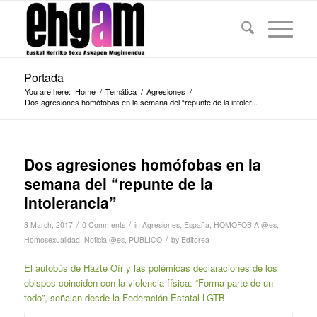
Portada
You are here:
Home
/
Temática
/
Agresiones
/
Dos agresiones homófobas en la semana del “repunte de la intoler...
Dos agresiones homófobas en la
semana del “repunte de la
intolerancia”
/
/
3 March, 2017
0 Comments
in
Agresiones
,
España
,
HOMOFOBIA @es
,
/
Homosexualidad
,
Noticia @es
,
PUBLICO
by
Editorea
El autobús de Hazte Oír y las polémicas declaraciones de los
obispos coinciden con la violencia física: “Forma parte de un
todo”, señalan desde la Federación Estatal LGTB