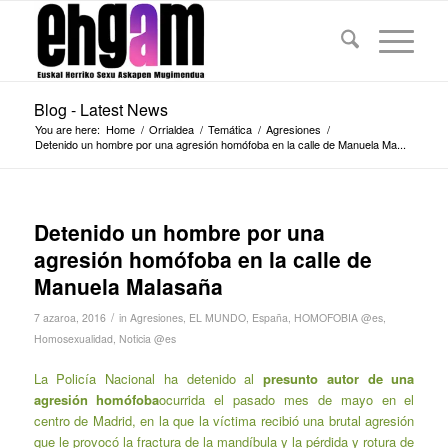
Blog - Latest News
You are here:
Home
/
Orrialdea
/
Temática
/
Agresiones
/
Detenido un hombre por una agresión homófoba en la calle de Manuela Ma...
Detenido un hombre por una
agresión homófoba en la calle de
Manuela Malasaña
/
7 azaroa, 2016
in
Agresiones
,
EL MUNDO
,
España
,
HOMOFOBIA @es
,
Homosexualidad
,
Noticia @es
La Policía Nacional ha detenido al
presunto autor de una
agresión homófoba
ocurrida el pasado mes de mayo en el
centro de Madrid, en la que la víctima recibió una brutal agresión
que le provocó la fractura de la mandíbula y la pérdida y rotura de