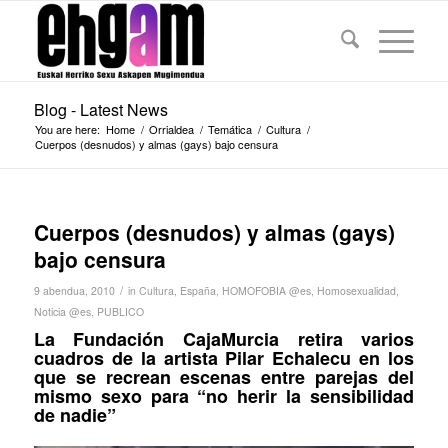
Blog - Latest News
You are here:
Home
/
Orrialdea
/
Temática
/
Cultura
/
Cuerpos (desnudos) y almas (gays) bajo censura
Cuerpos (desnudos) y almas (gays)
bajo censura
/
9 abendua, 2010
in
Cultura
,
España
,
HOMOFOBIA @es
,
Homosexualidad
,
Noticia @es
,
PUBLICO
La Fundación CajaMurcia retira varios
cuadros de la artista Pilar Echalecu en los
que se recrean escenas entre parejas del
mismo sexo para “no herir la sensibilidad
de nadie”