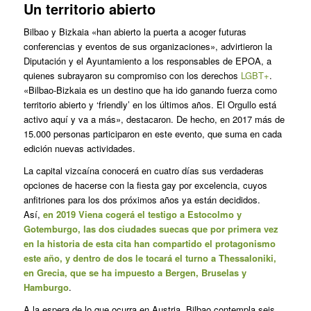
Un territorio abierto
Bilbao y Bizkaia «han abierto la puerta a acoger futuras
conferencias y eventos de sus organizaciones», advirtieron la
Diputación y el Ayuntamiento a los responsables de EPOA, a
quienes subrayaron su compromiso con los derechos
LGBT+
.
«Bilbao-Bizkaia es un destino que ha ido ganando fuerza como
territorio abierto y ‘friendly’ en los últimos años. El Orgullo está
activo aquí y va a más», destacaron. De hecho, en 2017 más de
15.000 personas participaron en este evento, que suma en cada
edición nuevas actividades.
La capital vizcaína conocerá en cuatro días sus verdaderas
opciones de hacerse con la fiesta gay por excelencia, cuyos
anfitriones para los dos próximos años ya están decididos.
Así,
en 2019 Viena cogerá el testigo a Estocolmo y
Gotemburgo, las dos ciudades suecas que por primera vez
en la historia de esta cita han compartido el protagonismo
este año, y dentro de dos le tocará el turno a Thessaloniki,
en Grecia, que se ha impuesto a Bergen, Bruselas y
Hamburgo
.
A la espera de lo que ocurra en Austria, Bilbao contempla seis