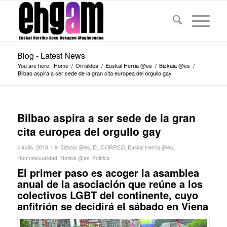
Blog - Latest News
You are here:
Home
/
Orrialdea
/
Euskal Herria @es
/
Bizkaia @es
/
Bilbao aspira a ser sede de la gran cita europea del orgullo gay
Bilbao aspira a ser sede de la gran
cita europea del orgullo gay
/
4 iraila, 2018
in
Bizkaia @es
,
EL CORREO
,
Euskal Herria @es
,
Homosexualidad
,
Noticia @es
,
Política
El primer paso es acoger la asamblea
anual de la asociación que reúne a los
colectivos LGBT del continente, cuyo
anfitrión se decidirá el sábado en Viena