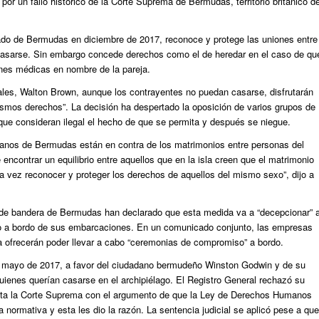
or un fallo histórico de la Corte Suprema de Bermudas, territorio británico d
ado de Bermudas en diciembre de 2017, reconoce y protege las uniones entre
asarse. Sin embargo concede derechos como el de heredar en el caso de qu
nes médicas en nombre de la pareja.
ales, Walton Brown, aunque los contrayentes no puedan casarse, disfrutarán
mismos derechos”. La decisión ha despertado la oposición de varios grupos de
ue consideran ilegal el hecho de que se permita y después se niegue.
danos de Bermudas están en contra de los matrimonios entre personas del
 encontrar un equilibrio entre aquellos que en la isla creen que el matrimonio
a vez reconocer y proteger los derechos de aquellos del mismo sexo”, dijo a
de bandera de Bermudas han declarado que esta medida va a “decepcionar” 
o a bordo de sus embarcaciones. En un comunicado conjunto, las empresas
 ofrecerán poder llevar a cabo “ceremonias de compromiso” a bordo.
n mayo de 2017, a favor del ciudadano bermudeño Winston Godwin y de su
ienes querían casarse en el archipiélago. El Registro General rechazó su
 hasta la Corte Suprema con el argumento de que la Ley de Derechos Humanos
 normativa y esta les dio la razón. La sentencia judicial se aplicó pese a que