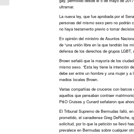
gay, permitido desde el 5 de mayo de 2017 p
ultramar.
La nueva ley, que fue aprobada por el Sen
personas del mismo sexo pero no podrán c
no haya testamento previo o tomar decisio
En opinión del ministro de Asuntos Nacion
de “una unión libre en la que tendrán los 
defensa de los derechos de grupos LGBT, q
Brown señaló que la mayoría de los ciuda
mismo sexo. “Esta ley tiene la intención de
debe ser entre un hombre y una mujer y a l
medios locales Brown.
Varias compañías de cruceros con barcos 
aquellos que pensaban contraer matrimoni
P&O Cruises y Cunard señalaron que ahora
El Tribunal Supremo de Bermudas falló, e
prometido, el canadiense Greg DeRoche, qu
solicitud, por lo que la petición se llevó
prevalece en Bermudas sobre cualquier otra