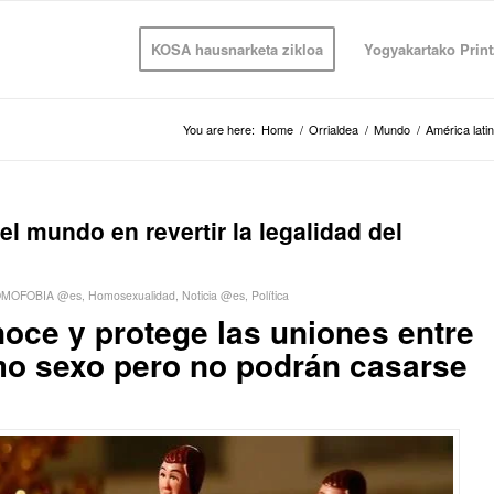
KOSA hausnarketa zikloa
Yogyakartako Print
You are here:
Home
/
Orrialdea
/
Mundo
/
América lati
l mundo en revertir la legalidad del
MOFOBIA @es
,
Homosexualidad
,
Noticia @es
,
Política
oce y protege las uniones entre
o sexo pero no podrán casarse