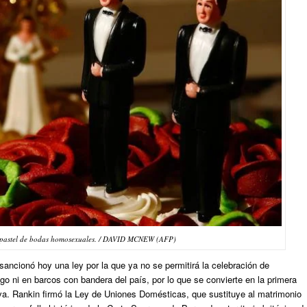
 pastel de bodas homosexuales. / DAVID MCNEW (AFP)
ancionó hoy una ley por la que ya no se permitirá la celebración de
o ni en barcos con bandera del país, por lo que se convierte en la primera
va. Rankin firmó la Ley de Uniones Domésticas, que sustituye al matrimonio