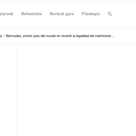
zipioak
Beheatokia
Nortzuk gara
Fitxategia
na
/
Bermudas, primer país del mundo en revertir la legalidad del matrimonio ...
.