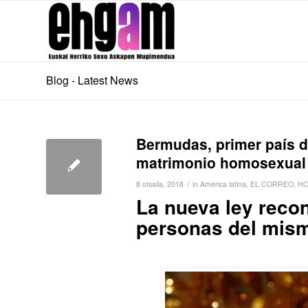
Blog - Latest News
Bermudas, primer país de
matrimonio homosexual
/
8 otsaila, 2018
in
América latina
,
EL CORREO
,
HO
La nueva ley recon
personas del mism