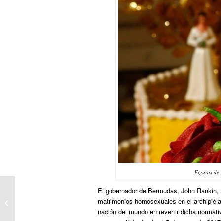
Figuras de
El gobernador de Bermudas, John Rankin, s
Los adolescentes trans no acceden a
matrimonios homosexuales en el archipiélag
la atención médica que necesitan
nación del mundo en revertir dicha normati