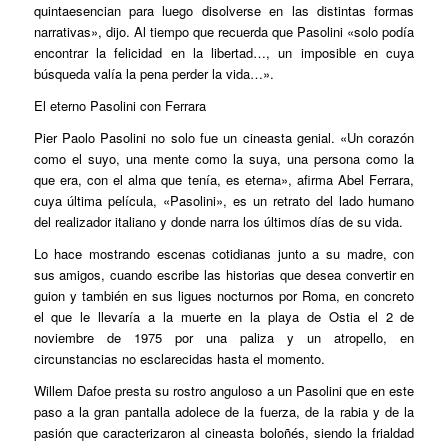
quintaesencian para luego disolverse en las distintas formas
narrativas», dijo. Al tiempo que recuerda que Pasolini «solo podía
encontrar la felicidad en la libertad…, un imposible en cuya
búsqueda valía la pena perder la vida…».
El eterno Pasolini con Ferrara
Pier Paolo Pasolini no solo fue un cineasta genial. «Un corazón
como el suyo, una mente como la suya, una persona como la
que era, con el alma que tenía, es eterna», afirma Abel Ferrara,
cuya última película, «Pasolini», es un retrato del lado humano
del realizador italiano y donde narra los últimos días de su vida.
Lo hace mostrando escenas cotidianas junto a su madre, con
sus amigos, cuando escribe las historias que desea convertir en
guion y también en sus ligues nocturnos por Roma, en concreto
el que le llevaría a la muerte en la playa de Ostia el 2 de
noviembre de 1975 por una paliza y un atropello, en
circunstancias no esclarecidas hasta el momento.
Willem Dafoe presta su rostro anguloso a un Pasolini que en este
paso a la gran pantalla adolece de la fuerza, de la rabia y de la
pasión que caracterizaron al cineasta boloñés, siendo la frialdad