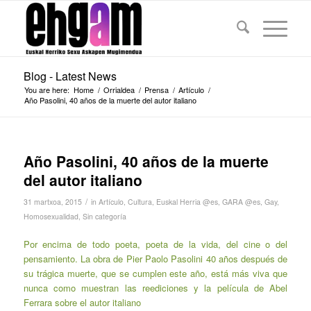
Blog - Latest News
You are here:
Home
/
Orrialdea
/
Prensa
/
Artículo
/
Año Pasolini, 40 años de la muerte del autor italiano
Año Pasolini, 40 años de la muerte
del autor italiano
/
31 martxoa, 2015
in
Artículo
,
Cultura
,
Euskal Herria @es
,
GARA @es
,
Gay
,
Homosexualidad
,
Sin categoría
Por encima de todo poeta, poeta de la vida, del cine o del
pensamiento. La obra de Pier Paolo Pasolini 40 años después de
su trágica muerte, que se cumplen este año, está más viva que
nunca como muestran las reediciones y la película de Abel
Ferrara sobre el autor italiano