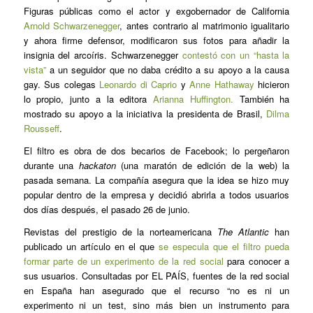
Figuras públicas como el actor y exgobernador de California
Arnold Schwarzenegger
, antes contrario al matrimonio igualitario
y ahora firme defensor, modificaron sus fotos para añadir la
insignia del arcoíris. Schwarzenegger
contestó con un “hasta la
vista”
a un seguidor que no daba crédito a su apoyo a la causa
gay. Sus colegas
Leonardo di Caprio
y
Anne Hathaway
hicieron
lo propio, junto a la editora
Arianna Huffington.
También ha
mostrado su apoyo a la iniciativa la presidenta de Brasil,
Dilma
Rousseff
.
El filtro es obra de dos becarios de Facebook; lo pergeñaron
durante una
hackaton
(una maratón de edición de la web) la
pasada semana. La compañía asegura que la idea se hizo muy
popular dentro de la empresa y decidió abrirla a todos usuarios
dos días después, el pasado 26 de junio.
Revistas del prestigio de la norteamericana
The Atlantic
han
publicado un artículo en el que
se especula que el filtro pueda
formar parte de un experimento de la red social
para conocer a
sus usuarios. Consultadas por EL PAÍS, fuentes de la red social
en España han asegurado que el recurso “no es ni un
experimento ni un test, sino más bien un instrumento para