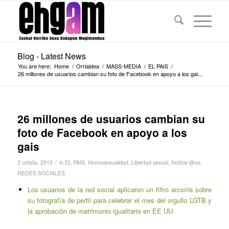
Blog - Latest News
You are here:
Home
/
Orrialdea
/
MASS-MEDIA
/
EL PAIS
/
26 millones de usuarios cambian su foto de Facebook en apoyo a los gai...
26 millones de usuarios cambian su
foto de Facebook en apoyo a los
gais
/
2 uztaila, 2015
in
EL PAIS
,
Homosexualidad
,
Libertad sexual
,
Noticia @es
,
REDES SOCIALES
Los usuarios de la red social aplicaron un filtro arcoíris sobre
su fotografía de perfil para celebrar el mes del orgullo LGTB y
la aprobación de matrimonio igualitario en EE UU