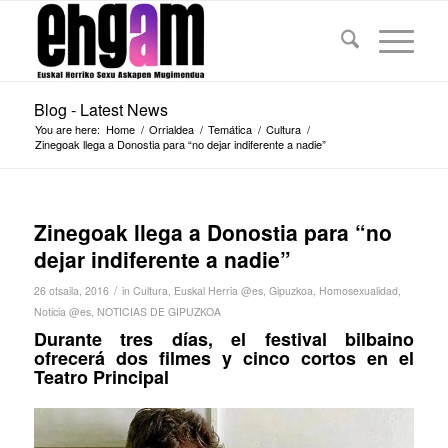
Blog - Latest News
You are here:
Home
/
Orrialdea
/
Temática
/
Cultura
/
Zinegoak llega a Donostia para “no dejar indiferente a nadie”
Zinegoak llega a Donostia para “no
dejar indiferente a nadie”
/
26 otsaila, 2016
in
Cultura
,
Euskal Herria @es
,
Gipuzkoa
,
Homosexualidad
,
Noticia @es
,
NOTICIAS DE GIPUZKOA
Durante tres días, el festival bilbaino
ofrecerá dos filmes y cinco cortos en el
Teatro Principal