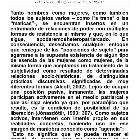
195 x 130 cm; Öl auf Leinwand; Inv. G 1967.12
Tanto hombres como mujeres, como también
todos los sujetos varios – como l*s trans* o las
“maricas”-, se encuentran insertos en un
entramado de relaciones de poder con múltiples
formas de resistencia al mismo y que, en lo que
sigue, apodaremos
heteropatriarcado.
En
consecuencia, desechamos cualquier enfoque
que reniegue de las “posiciones de sujeto” para
agarrarse a la supuesta existencia de algún tipo
de esencia de las
mujeres como mujeres
, de la
misma forma que aceptamos un tratamiento de la
subjetividad como resultado de determinadas
relaciones socio-históricas, de distinguidas
prácticas discursivas, significadas de muy
diferentes formas (Alcoff, 2002). Lejos de ocupar
una posición pasiva, inmanente, las mujeres
participan activamente en el meollo patriarcal y
que así siga siendo ya que, por paradójico que
resulte, es la condición de posibilidad de su
liberación (Jónasdóttir, 1993: 307). Como sujetos
activos, intervienen con interés propio en sus
realidades concretas, haciendo uso de ese
margen de maniobra conocido como “agencia”:
“Esto no significa que yo pueda rehacer el