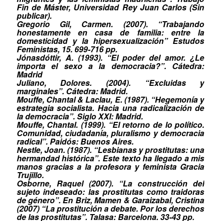
Fin de Máster, Universidad Rey Juan Carlos (Sin
publicar).
Gregorio Gil, Carmen. (2007). “Trabajando
honestamente en casa de familia: entre la
domesticidad y la hipersexualización” Estudos
Feministas, 15. 699-716 pp.
Jónasdóttir, A. (1993). “El poder del amor. ¿Le
importa el sexo a la democracia?”. Cátedra:
Madrid
Juliano, Dolores. (2004). “Excluidas y
marginales”. Cátedra: Madrid.
Mouffe, Chantal & Laclau, E. (1987). “Hegemonía y
estrategia socialista. Hacia una radicalización de
la democracia”. Siglo XXI: Madrid.
Mouffe, Chantal. (1999). “El retorno de lo político.
Comunidad, ciudadanía, pluralismo y democracia
radical”. Paidós: Buenos Aires.
Nestle, Joan. (1987). “Lesbianas y prostitutas: una
hermandad histórica”. Este texto ha llegado a mis
manos gracias a la profesora y feminista Gracia
Trujillo.
Osborne, Raquel (2007). “La construcción del
sujeto indeseado: las prostitutas como traidoras
de género”. En Briz, Mamen & Garaizabal, Cristina
(2007) “La prostitución a debate. Por los derechos
de las prostitutas”. Talasa: Barcelona. 33-43 pp.