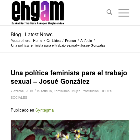
Blog - Latest News
You are here:
Home
/
Orrialdea
/
Prensa
/
Artículo
/
Una política feminista para el trabajo sexual – Josué González
Una política feminista para el trabajo
sexual – Josué González
/
7 azaroa, 2015
in
Artículo
,
Feminismo
,
Mujer
,
Prostitución
,
REDES
SOCIALES
Publicado en
Syntagma