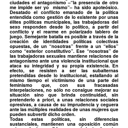
ciudades el
antagonismo –“
la presencia de otro
me impide ser yo
mismo
”
–
ha sido apoteósico.
Desatado el conflicto emanado de
la política
entendida como
gestión de lo existente
por unas
élites políticas municipales, las trabajadoras del
sexo responden desde
lo político,
a partir del
conflicto y el rearme en polarizado tablero de
juego. Semejante batalla es posible a través de la
creación de identidades políticas colectivas
opuestas, de un “nosotras” frente a un “ellos”
como “exterior constitutivo”
. Ese “nosotras” de
las trabajadoras sexuales mantiene relaciones de
antagonismo ante una violencia institucional que
ataca su integridad y su propia existencia. En
efecto, se resisten a ser las subalternas
pretendidas desde lo institucional, estallando al
mismo tiempo el victimismo de una parte del
feminismo que, con sus fracasadas
interpelaciones, no sólo no consigue mejorar su
situación sino que brinda continuidad, sin
pretenderlo
a priori
, a unas relaciones sociales
opresivas, a causa de su imprudencia y ceguera
ante las múltiples realidades de unas mujeres que
pueden subvertir dicho orden.
Todas estas políticas, sin diferencias
sustanciales, mantienen una oposición común