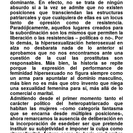
dominante. En efecto, no se trata de ningún
absurdo si a la vez se admite que no existen
posiciones que transciendan las estructuras
patriarcales y que cualquiera de ellas es un
locus
tanto de opresión como de resistencia.
Paradójicamente, aquellos lugares creados para
la subordinación son los mismos que permiten la
liberación o las resistencias – políticas o no-. Por
lo demás, la hipersexualización heterosexual en
alza no desbarata nada de lo anterior si
aprobamos que no nos encontramos ante una
cuestión de la cual las prostitutas son
responsables. Más bien, la historia se repite
porque la expresión del
performance
de
feminidad hipersexuado no figura siempre como
un arma para apuntalar al dominio masculino,
más bien no es más que otro invento que niega
una sexualidad femenina
para sí,
más allá de lo
comercial o marital.
Admitiendo desde el primer momento tanto el
carácter político del heteropatriarcado que
habitan las mujeres –como categoría fantasma
que se encarna desde múltiples posiciones-,
ahora remarcamos la ausencia de deliberación en
la incorporación de ese
deber ser
que pretende
instituir su subjetividad e imponer la culpa como