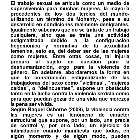
E
l trabajo sexual se articula como un medio de
supervivencia para muchas mujeres,
la mayoría
procedentes de los
dos tercios del mundo
-
utilizando un término de Mohanty-, pese a su
desarrollo en condiciones realmente denigrantes.
Igualmente sabemos que no se trata de un trabajo
cualquiera, sino que se trata una actividad
estigmatizada debido a la configuración
hegemónica y normativa de la sexualidad
femenina, esto es, del
deber ser
de las mujeres
como mujeres. Entre otras cosas, tal injuria
prepara al sujeto en cuestión para la
deshumanización,
ergo
para la violencia de
género. En adelante, abordaremos la forma en
que la construcción estigmatizante de las
trabajadoras del sexo como “víctimas”, “mujeres
caídas”, o “delincuentes”, supone un obstáculo
tanto
en la lucha contra la violencia sexista como
para que puedan gozar de una vida que merezca
la pena ser vivida.
Según Raquel Osborne (2009), la violencia contra
las mujeres es un fenómeno de carácter
estructural
que supone, por un lado, una
praxis
de control y, por otro lado, un ejercicio de
intimidación cuando manifiesta que todas, en
algún momento y de algún modo, pueden