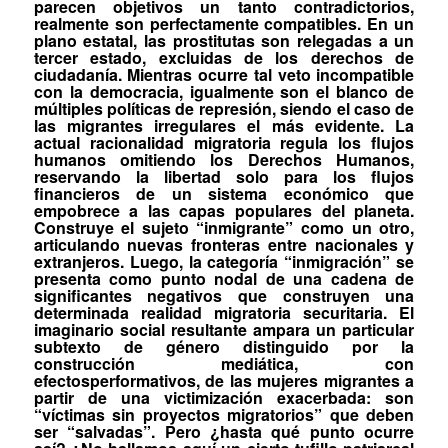
parecen objetivos un tanto contradictorios,
realmente son perfectamente compatibles. En un
plano estatal, las prostitutas son relegadas a un
tercer estado
, excluidas de los derechos de
ciudadanía. Mientras ocurre tal veto incompatible
con la democracia, igualmente son el blanco de
múltiples políticas de represión, siendo el caso de
las migrantes irregulares el más evidente. La
actual racionalidad migratoria regula los flujos
humanos omitiendo los Derechos Humanos,
reservando la libertad solo para los flujos
financieros de un sistema económico que
empobrece a las capas populares del planeta.
Construye el sujeto “inmigrante” como un
otro,
articulando nuevas fronteras entre nacionales y
extranjeros. Luego, la categoría “inmigración” se
presenta como
punto nodal
de una cadena de
significantes negativos que construyen una
determinada realidad migratoria securitaria. El
imaginario social resultante ampara un particular
subtexto de género distinguido por la
construcción mediática, con
efectos
performativos
, de las mujeres migrantes a
partir de una victimización exacerbada: son
“víctimas sin proyectos migratorios” que deben
ser “salvadas”. Pero ¿hasta qué punto ocurre