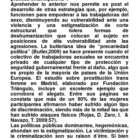
Aprehender lo anterior nos permite
ex post
el
desarrollo de otras estrategias que, por ejemplo,
funcionen para empoderar a las trabajadoras del
sexo, disminuyendo su vulnerabilidad ante una
violencia y una estigmatización de corte
estructural que tolera formas de
deshumanización que colocan al sujeto en
posiciones de alta vulnerabilidad ante las
agresiones. La
butleriana
idea de “precariedad
política” (Butler,2009) se hace presente cuando el
colectivo de trabajadoras sexuales se encuentra
privado de cualquier tipo de protección y
seguridad gubernamental frente al daño, algo que
es propio de la mayoría de paises de la Unión
Europea. El estudio sobre prostitución trans
femme
en Madrid, elaborado por Fundación
Triángulo, incluye un excelente ejemplo que
corrobora el alegato. Entre sus páginas se
constata que más de un 90% de las mujeres
participantes afirmaron haber sufrido algún tipo
de discriminación, siendo más de la mitad las que
han sufrido ataques físicos (Rojas, D. Zaro, I.
&
Navazo, T. 2009:57).
Las políticas públicas dominantes, hegemónicas,
ahondan en la estigmatización. La victimización y
la criminalización son su
raison d´être
. Si bien