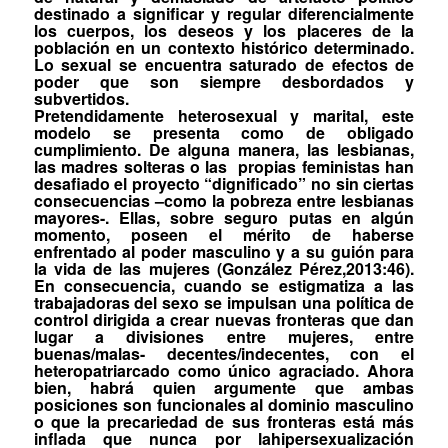
destinado a significar y regular diferencialmente
los cuerpos, los deseos y los placeres de la
población en un contexto histórico determinado.
Lo sexual se encuentra saturado de efectos de
poder
que son siempre desbordados y
subvertidos.
Pretendidamente heterosexual y marital, este
modelo se presenta como de obligado
cumplimiento. De alguna manera, las lesbianas,
las madres solteras o las
propias feministas han
desafiado el proyecto “dignificado” no sin ciertas
consecuencias –como la pobreza entre lesbianas
mayores-. Ellas, sobre seguro putas en algún
momento, poseen el mérito de haberse
enfrentado al poder masculino y a su guión para
la vida de las mujeres (González Pérez,2013:46).
En consecuencia, cuando se estigmatiza a las
trabajadoras del sexo se impulsan una política de
control dirigida a crear nuevas fronteras que dan
lugar a divisiones entre mujeres, entre
buenas/malas- decentes/indecentes, con el
heteropatriarcado
como único agraciado. Ahora
bien, habrá quien argumente que ambas
posiciones son funcionales al dominio masculino
o que la precariedad de sus fronteras está más
inflada que nunca por la
hipersexualización