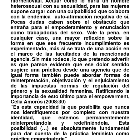
ritornello
vital. Actuar como lo haría un hombre
heterosexual con su sexualidad, para las mujeres
supone cargar con una culpabilidad que colabora
con la endémica
auto-afirmación negativa de sí.
Pocas dudas caben sobre el obstáculo que
entraña para el
empoderamiento y enunciación
como trabajadoras del sexo. Vale la pena, en
cualquier caso, una mayor reflexión sobre la
forma en que ese frecuente incumplimiento es
experimentado, más si se trata de una acción en
el marco de las facultades de la mencionada
agencia
. Sin más rodeos, lo que pretendo advertir
es que parece evidente que ese dolor sentido
sugiere una práctica desde una agencia que de
igual forma también puede abordar formas de
reinterpretación, objetivación y el enjuiciamiento
de las impuestas normas de regulación del
género y la sexualidad femenina
. Ratificando la
importancia de esto último para el
empowerment
,
Celia Amorós (2008:30)
“Es esta capacidad la que posibilita que nunca
nos identifiquemos por completo con nuestra
identidad, que estemos permanentemente
reinterpretándola y redefiniéndola. Esta
posibilidad (…) es absolutamente fundamental
para dar cuenta de la práctica feminista como
práctica emancipatoria”.