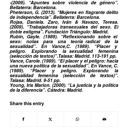
-(2009). “Apuntes sobre violencia de género”.
Bellaterra: Barcelona.
Pheterson, G. (2013). “Mujeres en flagrante delito
de independencia”. Bellaterra: Barcelona.
Rojas, Daniela. Zaro, Iván & Navazo, Teresa.
(2009). “Trabajadoras transexuales del sexo. El
doble estigma”. Fundación Triángulo: Madrid.
Rubin,
Gayle.
(1989).
“Reflexionando
sobre
el
sexo:
notas
para
una
teoría
radical
de
la
sexualidad”.
En
Vance,C.
(1989).
“Placer
y
peligro.
Explorando
la
sexualidad
femenina
(selección de textos)”.Talasa: Madrid. 113-191 pp.
Vance, Carole. (1989). “El placer y el peligro: hacia
una nueva política de la sexualidad”. En Vance, C.
(1989). “Placer y peligro. Explorando la
sexualidad femenina (selección de textos)”.
Talasa: Madrid. 9-51 pp.
Young, Iris Marion. (2000). “La justicia y la política
de la diferencia”. Cátedra: Madrid.
Share this entry