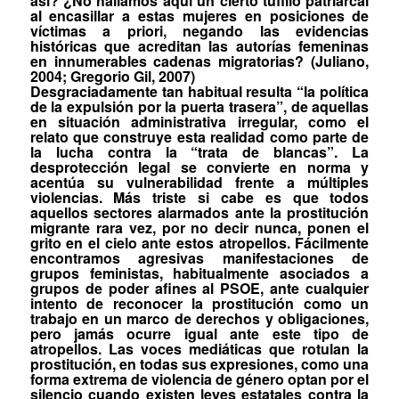
así? ¿No hallamos aquí un cierto tufillo patriarcal
al encasillar a estas mujeres en posiciones de
víctimas
a priori
, negando las evidencias
históricas que acreditan las autorías femeninas
en innumerables cadenas migratorias? (Juliano,
2004; Gregorio Gil, 2007)
Desgraciadamente tan habitual resulta “la política
de la expulsión por la puerta trasera”, de aquellas
en situación administrativa
irregular
, como el
relato que construye esta realidad como parte de
la lucha contra la “trata de blancas”. La
desprotección legal se convierte en norma y
acentúa su vulnerabilidad frente a múltiples
violencias
. Más triste si cabe es que todos
aquellos sectores alarmados ante la prostitución
migrante rara vez, por no decir nunca, ponen el
grito en el cielo ante estos atropellos. Fácilmente
encontramos agresivas manifestaciones de
grupos feministas, habitualmente asociados a
grupos de poder afines al PSOE, ante cualquier
intento de reconocer la prostitución como un
trabajo
en un marco de derechos y obligaciones,
pero jamás ocurre igual ante este tipo de
atropellos. Las voces mediáticas que rotulan la
prostitución, en todas sus expresiones, como una
forma extrema de violencia de género optan por el
silencio cuando existen leyes estatales contra la