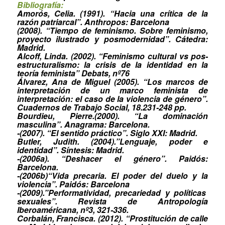
Bibliografía:
Amorós, Celia. (1991). “Hacia una crítica de la
razón patriarcal”. Anthropos: Barcelona
(2008). “Tiempo de feminismo. Sobre feminismo,
proyecto ilustrado y posmodernidad”. Cátedra:
Madrid.
Alcoff, Linda. (2002). “Feminismo cultural vs pos-
estructuralismo: la crisis de la identidad en la
teoría feminista” Debats, nº76
Álvarez, Ana de Miguel (2005). “Los marcos de
interpretación de un marco feminista de
interpretación: el caso de la violencia de género”.
Cuadernos de Trabajo Social, 18.231-248 pp.
Bourdieu, Pierre.(2000). “La dominación
masculina”. Anagrama: Barcelona.
-(2007). “El sentido práctico”. Siglo XXI: Madrid.
Butler, Judith. (2004).”Lenguaje, poder e
identidad”. Síntesis: Madrid.
-(2006a). “Deshacer el género”. Paidós:
Barcelona.
-(2006b)“Vida precaria. El poder del duelo y la
violencia”. Paidós: Barcelona
-(2009).”Performatividad,
precariedad
y
políticas
sexuales”. Revista de Antropología
Iberoaméricana, nº3, 321-336.
Corbalán, Francisca. (2012). “Prostitución de calle