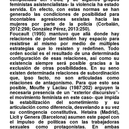
feministas asistencialistas- la violencia ha estado
servida. En efecto, con estas normas se han
generado las condiciones de posibilidad para
incontables agresiones sexistas hacia las
mujeres por parte de la policía (Corbalán,
2012:298; González Pérez, 2013:250).
Foucault (1995) mantuvo que allá donde hay
relaciones de poder también hay espacio para
resistirse al mismo por medio de múltiples
estrategias que lo resisten y redefinen. Todo
orden social es el resultado de una determinada
configuración de esas relaciones, así como su
existencia siempre será posible gracias a la
exclusión de otras posibilidades. En su seno
existen determinada relaciones de subordinación
que,
ipso facto
, no son articuladas como
relaciones de antagonismo. Para que esto sea
posible, Mouffe y Laclau (1987:202) arguyen la
necesaria presencia de un “exterior discursivo”-
el movimiento feminista en este caso- que impida
la estabilización del sometimiento y su
articulación como
diferencia
, desvelando a su vez
su contingencia constitutiva. Hetaira (Madrid),
Licit y Genera (Barcelona) asumen este papel con
el impulso de políticas con las trabajadoras
sexuales como protagonistas. En ambas