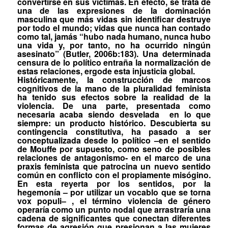
convertirse en sus víctimas. En efecto, se trata de
una de las expresiones de la dominación
masculina que más vidas sin identificar destruye
por todo el mundo; vidas que nunca han contado
como tal, jamás “hubo nada humano, nunca hubo
una vida y, por tanto, no ha ocurrido ningún
asesinato” (Butler, 2006b:183). Una determinada
censura de
lo político
entraña la normalización de
estas relaciones,
ergo
de esta injusticia global.
Históricamente, la construcción de
marcos
cognitivos
de la mano de la pluralidad feminista
ha tenido sus efectos sobre la realidad de la
violencia. De una parte, presentada como
necesaria
acaba siendo desvelada
en lo que
siempre: un producto histórico. Descubierta su
contingencia constitutiva, ha pasado a ser
conceptualizada desde
lo político
–en el sentido
de Mouffe por supuesto, como seno de posibles
relaciones de antagonismo- en el marco de una
praxis
feminista que patrocina un nuevo
sentido
común
en conflicto con el propiamente misógino.
En esta reyerta por los sentidos, por la
hegemonía
– por utilizar un vocablo que se torna
vox populi
– , el término
violencia de género
operaría como un
punto nodal
que arrastraría una
cadena de significantes que conectan diferentes
formas de agresión que presionan a las mujeres