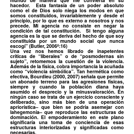
mundo de manera que me convierta en su
hacedor.
Esta fantasía de un poder absoluto
como el de Dios solo niega los modos en que
somos constituidos, invariablemente y desde el
principio, por lo que es externo a nosotros y nos
precede. Mi agencia no consiste en negar la
condición de tal constitución.
Si tengo alguna
agencia es la que se deriva del hecho de que soy
constituida por un mundo social que nunca
escogí” (Butler, 2006ª:16)
Una vez nos hemos librado de inapetentes
críticas de “liberales” o de “posmodernas sin
sujeto”, retomemos la cuestión de la violencia.
Además de la física, cobra importancia la acuñada
como “violencia simbólica”. Tan hermética como
efectiva, Bourdieu (2000, 2007) señala que permite
un abonado terreno para las agresiones físicas,
siempre y cuando la población diana haya
asumido el desprecio y la minusvaloración. En
ningún caso
se trata de un ejercicio consciente y
deliberado, sino más bien de una operación
apriorística– que bien se podría asemejar con
la
hegemonía
– que reproduce las estructuras de
dominación. El empoderamiento en este plano
significaría una toma de conciencia de esas
estructuras interiorizadas y significadas como
necesarias.