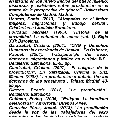
en Madrid en los nuevo inicios del nuevo milenio:
discursos y realidades sobre prostitución en el
marco de la perspectiva de género”. Universidad
Complutense de Madrid: Madrid.
Herrero, Sonia. (2013). “Atrapadas en el limbo:
mujeres, migraciones y trabajo sexual”.
Cristianisme i Justicia: Barcelona.
Foucault, Michael. (1995). “Historia de la
sexualidad. La voluntad de saber (vol. 1). Siglo
XXI: Barcelona.
Garaizabal, Cristina. (2004). “ONG y Derechos
Humanos: la experiencia de Hetaira”. En Osborne,
Raquel. (2004). “Trabajador@s del sexo:
derechos, migraciones y tráfico en el siglo XIX”.
Bellaterra: Barcelona. 85-95 pp.
Garaizabal, Cristina. (2007). “El estigma de la
prostitución”. En Garaizabal, Cristina & Briz,
Mamen. (2007). “La prostitución a debate. Por los
derechos de las prostitutas”. Talasa: Madrid. 43-
55 pp.
Gimeno, Beatriz. (2012). “La prostitución”.
Bellaterra: Barcelona
Goffman, Erving. (2006). “Estigma. La identidad
deteriorada”. Amorrortu: Buenos Aires.
González Pérez, Josué. (2013). “La prostitución
desde la voz de las trabajadoras del sexo
migrantes y las feministas madrileñas”. Trabajo