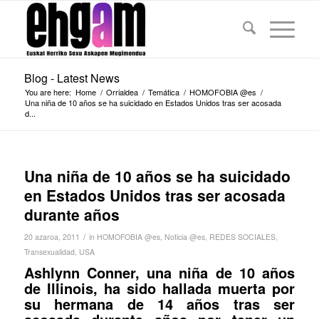
Blog - Latest News
You are here:
Home
/
Orrialdea
/
Temática
/
HOMOFOBIA @es
/
Una niña de 10 años se ha suicidado en Estados Unidos tras ser acosada
d...
Una niña de 10 años se ha suicidado
en Estados Unidos tras ser acosada
durante años
/
20 azaroa, 2011
in
HOMOFOBIA @es
,
Noticia @es
,
REDES SOCIALES
,
Transexualidad
,
USA
Ashlynn Conner, una niña de 10 años
de Illinois, ha sido hallada muerta por
su hermana de 14 años tras ser