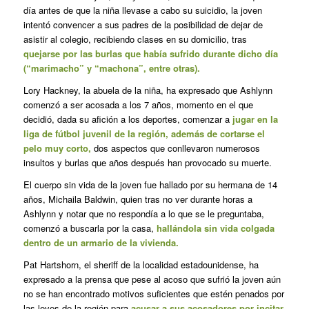
día antes de que la niña llevase a cabo su suicidio, la joven
intentó convencer a sus padres de la posibilidad de dejar de
asistir al colegio, recibiendo clases en su domicilio, tras
quejarse por las burlas que había sufrido durante dicho día
(“marimacho” y “machona”, entre otras).
Lory Hackney, la abuela de la niña, ha expresado que Ashlynn
comenzó a ser acosada a los 7 años, momento en el que
decidió, dada su afición a los deportes, comenzar a
jugar en la
liga de fútbol juvenil de la región, además de cortarse el
pelo muy corto,
dos aspectos que conllevaron numerosos
insultos y burlas que años después han provocado su muerte.
El cuerpo sin vida de la joven fue hallado por su hermana de 14
años, Michaila Baldwin, quien tras no ver durante horas a
Ashlynn y notar que no respondía a lo que se le preguntaba,
comenzó a buscarla por la casa,
hallándola sin vida colgada
dentro de un armario de la vivienda.
Pat Hartshorn, el sheriff de la localidad estadounidense, ha
expresado a la prensa que pese al acoso que sufrió la joven aún
no se han encontrado motivos suficientes que estén penados por
las leyes de la región para
acusar a sus acosadores por incitar