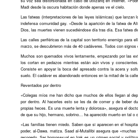
su voz sea distorsionada en caso de utilizarlq en internet. «Po
Madi desde la oscura habitación donde apenas ve el cielo.
Las fatwas (interpretaciones de las leyes islámicas) que lanzan l
indefensa comunidad gay. «Desde la aparición de la fatwa de Ali
Dios, las muertes vienen sucediéndose día tras día. Esa fatwa d
Las calles periféricas de la capital son territorio enemigo para
marzo, se descubrieron más de 40 cadáveres. Todos con signos d
Muchos son quemados vivos lentamente, empezando por las extre
los cortan en pedazos mientras están aún vivos y conscientes
Consiste en apoyar la boca del apresado contra la acera y solta
suelo. El cadáver es abandonado entonces en la mitad de la call
Reventados por dentro
«Colegas míos me han dicho que muchos de ellos llegan al dep
por dentro. Al hacerles esto se les da de comer y de beber d
propias heces. Es una muerte lenta y dolorosa», asegura el doc
de que su hijo, hermano, sobrino… ha aparecido muerto en tal o cu
«Las familias tienen miedo. Saben que si aparecen en el hospital
poder, al-Dawa. matiza. Saad al-Mutallibi asegura que «muchas 
recogerlo. Ser homosexual en Irak es un crimen social y polític