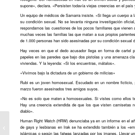
supone», declara. «Persisten todavía viejas creencias en el país y
Un equipo de médicos de Samarra insiste. «Si llega un cuerpo a l
su condición sexual. No se levanta ninguna investigación oficia
respondamos las cuestiones de los pocos familiares que vienen a
muchas veces las familias las que matan a sus propios pariente
de 1.000 personas han sido asesinadas por su condición sexual 
Hay veces en que el dedo acusador llega en forma de cartel 
papeles en las paredes que bajo dos pistolas y una amenaza clar
viviendas. Y la leyenda: «Si los encuentras, mátalos».
«Vivimos bajo la dictadura de un gobierno de milicias»
Rubi es un joven homosexual. Escudado en un nombre ficticio, p
marzo fueron asesinados tres amigos suyos.
«No es solo que maten a homosexuales. Si vistes como ellos te 
Hay una creencia extendida de que los que visten camisetas neg
diablo».
Human Right Watch (HRW) denunciaba ya en un informe en el año
Canadian Trans Teen’s Sudden Death
de gays y lesbianas en Irak se ha extendido también a los «e
May Have Been Bullying-Related
islámicas o según las fatwas lanzadas por los imanes. Llevar un 
Suicide