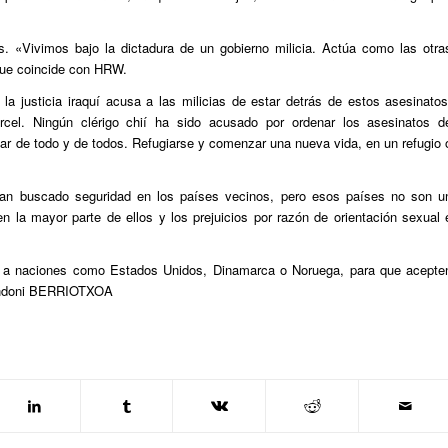
s. «Vivimos bajo la dictadura de un gobierno milicia. Actúa como las otra
que coincide con HRW.
la justicia iraquí acusa a las milicias de estar detrás de estos asesinatos
cel. Ningún clérigo chií ha sido acusado por ordenar los asesinatos d
r de todo y de todos. Refugiarse y comenzar una nueva vida, en un refugio 
n buscado seguridad en los países vecinos, pero esos países no son u
 la mayor parte de ellos y los prejuicios por razón de orientación sexual 
o a naciones como Estados Unidos, Dinamarca o Noruega, para que acepte
Andoni BERRIOTXOA