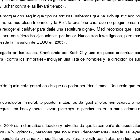
 luchar contra ellas llevará tiempo».
a morgue con según que tipo de torturas, sabemos que ha sido ajusticiado po
l, no se nos piden informes y la Policía presiona para que no preguntemos n
 recoger el cadáver para darle una sepultura digna». Madi reconoce que «so
s, son considerados ejecuciones por honor. Nunca son investigados, pero má
desde la invasión de EEUU en 2003».
pegado en las calles. Caminando por Sadr City uno se puede encontrar co
a «contra los inmorales» incluyen una lista de nombres y la dirección de su
ide igualmente garantías de que no podrá ser identificado. Denuncia que e
consideran inmoral, te pueden matar, les da igual si eres homosexual o no
ras tipo heavy metal, llevan piercings, o pendientes en la nariz adoran a
 2009 esta dramática situación y advertía de que la campaña de asesinato
mos» y/o «góticos», personas que no visten «decentemente» según las leye
pendiente en la nariz, maquillarse los ojos, o vestir camisetas con logotipo