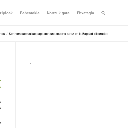
zipioak
Beheatokia
Nortzuk gara
Fitxategia
ones
/
Ser homosexual se paga con una muerte atroz en la Bagdad «liberada»
.
y
s
e
s
y