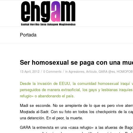
Portada
Ser homosexual se paga con una muer
/
/
13 April, 2012
0 Comments
in
Agresiones
,
Artículo
,
GARA @es
,
HOMOFOBI
Desde la invasión de EEUU, la comunidad homosexual iraquí 
perseguidos de manera extraoficial, los gays y lesbianas iraquí
refugio» o abandonando el país.
Madi se esconde. No se arrepiente de lo que es pero vive atem
Moqtada al-Sadr. Con su foto en todos los checkpoints de la capi
una detención. En el peor, la muerte.
GARA la entrevista en una «casa refugio» a las afueras de Bagda