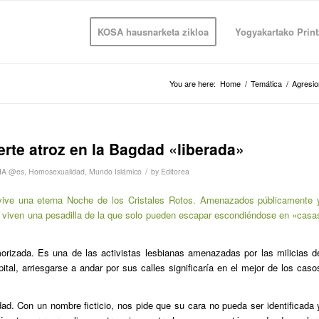
KOSA hausnarketa zikloa
Yogyakartako Print
You are here:
Home
/
Temática
/
Agresi
te atroz en la Bagdad «liberada»
/
A @es
,
Homosexualidad
,
Mundo Islámico
by
Editorea
vive una eterna Noche de los Cristales Rotos. Amenazados públicamente 
es viven una pesadilla de la que solo pueden escapar escondiéndose en «casa
orizada. Es una de las activistas lesbianas amenazadas por las milicias d
tal, arriesgarse a andar por sus calles significaría en el mejor de los caso
d. Con un nombre ficticio, nos pide que su cara no pueda ser identificada 