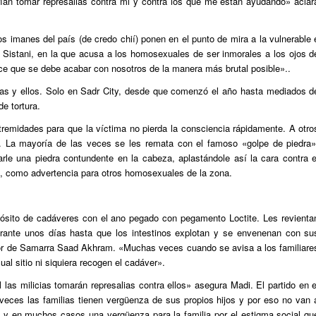
drían tomar represalias contra mi y contra los que me están ayudando» aclar
os imanes del país (de credo chií) ponen en el punto de mira a la vulnerable 
 Sistani, en la que acusa a los homosexuales de ser inmorales a los ojos d
ice que se debe acabar con nosotros de la manera más brutal posible»..
 ellas y ellos. Solo en Sadr City, desde que comenzó el año hasta mediados d
e tortura.
midades para que la víctima no pierda la consciencia rápidamente. A otro
. La mayoría de las veces se les remata con el famoso «golpe de piedra»
rle una piedra contundente en la cabeza, aplastándole así la cara contra e
e, como advertencia para otros homosexuales de la zona.
ósito de cadáveres con el ano pegado con pegamento Loctite. Les revienta
urante unos días hasta que los intestinos explotan y se envenenan con su
tor de Samarra Saad Akhram. «Muchas veces cuando se avisa a los familiare
al sitio ni siquiera recogen el cadáver».
 las milicias tomarán represalias contra ellos» asegura Madi. El partido en e
veces las familias tienen vergüenza de sus propios hijos y por eso no van 
o y en muchos casos una vergüenza para la familia por el estigma social qu