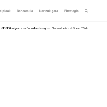
zipioak
Beheatokia
Nortzuk gara
Fitxategia
/
SEISIDA organiza en Donostia el congreso Nacional sobre el Sida e ITS de...
.