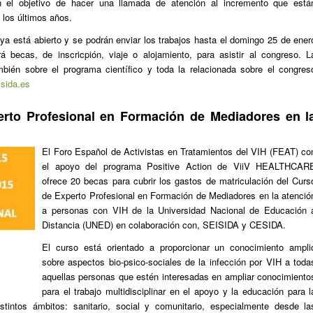
n el objetivo de hacer una llamada de atención al incremento que está
 los últimos años.
ya está abierto y se podrán enviar los trabajos hasta el domingo 25 de ener
becas, de inscricpión, viaje o alojamiento, para asistir al congreso. L
ambién sobre el programa científico y toda la relacionada sobre el congres
sida.es
erto Profesional en Formación de Mediadores en l
El Foro Español de Activistas en Tratamientos del VIH (FEAT) co
el apoyo del programa Positive Action de ViiV HEALTHCAR
ofrece 20 becas para cubrir los gastos de matriculación del Curs
de Experto Profesional en Formación de Mediadores en la atenció
a personas con VIH de la Universidad Nacional de Educación 
Distancia (UNED) en colaboración con, SEISIDA y CESIDA.
El curso está orientado a proporcionar un conocimiento ampli
sobre aspectos bio-psico-sociales de la infección por VIH a toda
aquellas personas que estén interesadas en ampliar conocimiento
para el trabajo multidisciplinar en el apoyo y la educación para l
intos ámbitos: sanitario, social y comunitario, especialmente desde la