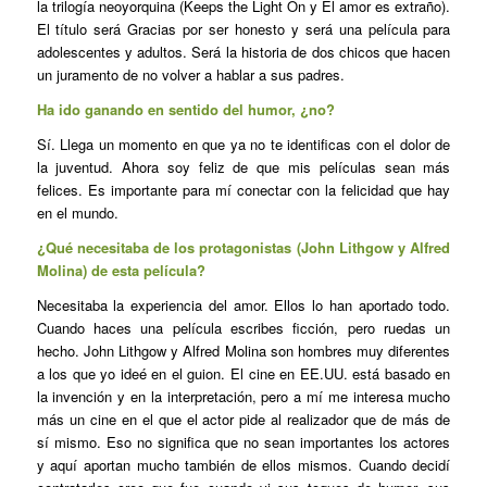
la trilogía neoyorquina (
Keeps the Light On
y
El amor es extraño)
.
El título será
Gracias por ser honesto
y será una película para
adolescentes y adultos. Será la historia de dos chicos que hacen
un juramento de no volver a hablar a sus padres.
Ha ido ganando en sentido del humor, ¿no?
Sí. Llega un momento en que ya no te identificas con el dolor de
la juventud. Ahora soy feliz de que mis películas sean más
felices. Es importante para mí conectar con la felicidad que hay
en el mundo.
¿Qué necesitaba de los protagonistas (John Lithgow y Alfred
Molina) de esta película?
Necesitaba la experiencia del amor. Ellos lo han aportado todo.
Cuando haces una película escribes ficción, pero ruedas un
hecho. John Lithgow y Alfred Molina son hombres muy diferentes
a los que yo ideé en el guion. El cine en EE.UU. está basado en
la invención y en la interpretación, pero a mí me interesa mucho
más un cine en el que el actor pide al realizador que de más de
sí mismo. Eso no significa que no sean importantes los actores
y aquí aportan mucho también de ellos mismos. Cuando decidí