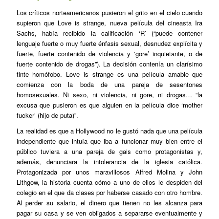
Los críticos norteamericanos pusieron el grito en el cielo cuando
supieron que
Love is strange
, nueva película del cineasta Ira
Sachs, había recibido la calificación ‘R’ (“puede contener
lenguaje fuerte o muy fuerte énfasis sexual, desnudez explícita y
fuerte, fuerte contenido de violencia y ‘gore’ inquietante, o de
fuerte contenido de drogas”). La decisión contenía un clarísimo
tinte homófobo.
Love is strange
es una película amable que
comienza con la boda de una pareja de sesentones
homosexuales. Ni sexo, ni violencia, ni gore, ni drogas… “la
excusa que pusieron es que alguien en la película dice ‘mother
fucker’ (hijo de puta)”.
La realidad es que a Hollywood no le gustó nada que una película
independiente que intuía que iba a funcionar muy bien entre el
público tuviera a una pareja de gais como protagonistas y,
además, denunciara la intolerancia de la iglesia católica.
Protagonizada por unos maravillosos Alfred Molina y John
Lithgow, la historia cuenta cómo a uno de ellos le despiden del
colegio en el que da clases por haberse casado con otro hombre.
Al perder su salario, el dinero que tienen no les alcanza para
pagar su casa y se ven obligados a separarse eventualmente y