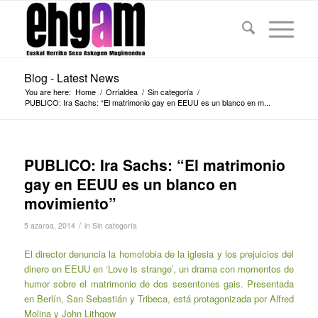
Blog - Latest News
You are here:
Home
/
Orrialdea
/
Sin categoría
/
PUBLICO: Ira Sachs: “El matrimonio gay en EEUU es un blanco en m...
PUBLICO: Ira Sachs: “El matrimonio
gay en EEUU es un blanco en
movimiento”
/
5 azaroa, 2014
in
Sin categoría
El director denuncia la homofobia de la iglesia y los prejuicios del
dinero en EEUU en ‘Love is strange’, un drama con momentos de
humor sobre el matrimonio de dos sesentones gais. Presentada
en Berlín, San Sebastián y Tribeca, está protagonizada por Alfred
Molina y John Lithgow