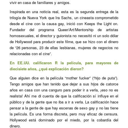
vivir en casa de familiares y amigos.
Inspirada en una noticia real, esta es la segunda entrega de la
trilogía de Nueva York que Ira Sachs, un cineasta comprometido
desde el cine con la causa gay, inició con
Keeps the Light on
.
Fundador del programa Queer/Art/Mentorship de artistas
homosexuales, el director y guionista no necesitó ni un solo dólar
de Hollywood para producir este filme, que se hizo con el dinero
de “26 personas, 23 de ellas lesbianas, mujeres de negocios no
relacionadas con el cine”.
En EE.UU. calificaron R la película, para mayores de
diecisiete años, ¿qué explicación dieron?
Que alguien dice en la película “mother fucker” (“hijo de puta”).
Tengo amigos que han tenido que dejar a sus hijos de catorce
años en casa con una canguro para poder ir a verla, ¡eso no es
realista! Ahí me di cuenta de que la calificación sí influye en el
público y de la gente que no iba a ir a verla. La calificación hace
pensar a la gente de que hay escenas de sexo gay y no las tiene
la película. Es una forma discreta, pero muy eficaz de censura.
Hollywood está dominado por el miedo, por la cobardía del
dinero.