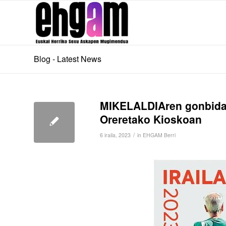
Blog - Latest News
MIKELALDIAren gonbidap
Oreretako Kioskoan
/
6 iraila, 2023
in
EHGAM Berri