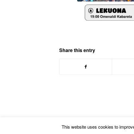
Share this entry
This website uses cookies to improve 
© Copyright -
Euskal Herriko Gay-Les Askapen Mugimendua
-
powered by En