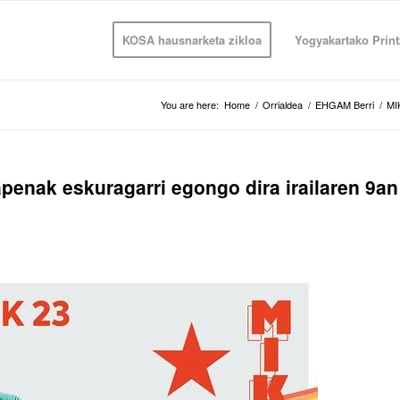
KOSA hausnarketa zikloa
Yogyakartako Print
You are here:
Home
/
Orrialdea
/
EHGAM Berri
/
MI
enak eskuragarri egongo dira irailaren 9an