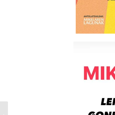
Txomin Barullo Konpartxak Mikel