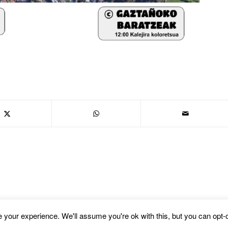
your experience. We'll assume you're ok with this, but you can opt-o
fold WordPress Theme