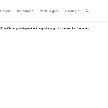
zipioak
Beheatokia
Nortzuk gara
Fitxategia
KELALDIAren gonbidapenak eskuragarri egongo dira irailaren 9an Oreretako...
.