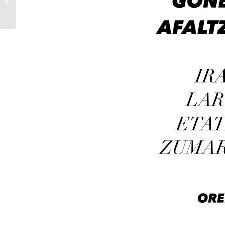
Martini egin dion omenaldian hartu
dugu par...