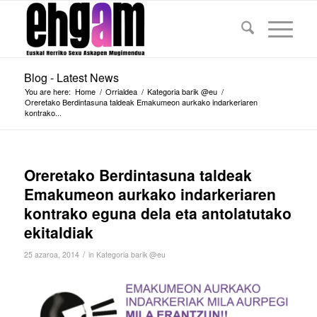
Blog - Latest News
You are here:
Home
/
Orrialdea
/
Kategoria barik @eu
/
Oreretako Berdintasuna taldeak Emakumeon aurkako indarkeriaren
kontrako...
Oreretako Berdintasuna taldeak
Emakumeon aurkako indarkeriaren
kontrako eguna dela eta antolatutako
ekitaldiak
/
25 azaroa, 2014
in
Kategoria barik @eu