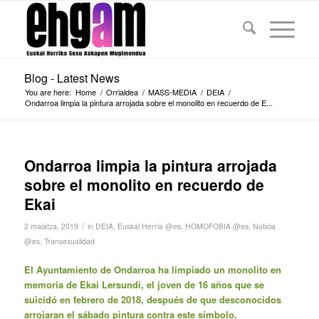
Blog - Latest News
You are here:
Home
/
Orrialdea
/
MASS-MEDIA
/
DEIA
/
Ondarroa limpia la pintura arrojada sobre el monolito en recuerdo de E...
Ondarroa limpia la pintura arrojada
sobre el monolito en recuerdo de
Ekai
/
2 maiatza, 2019
in
DEIA
,
Euskal Herria @es
,
HOMOFOBIA @es
,
Noticia
@es
,
Transexualidad
El Ayuntamiento de Ondarroa ha limpiado un monolito en
memoria de Ekai Lersundi, el joven de 16 años que se
suicidó en febrero de 2018, después de que desconocidos
arrojaran el sábado pintura contra este símbolo.