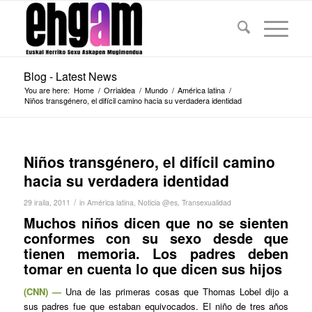
Blog - Latest News
You are here:
Home
/
Orrialdea
/
Mundo
/
América latina
/
Niños transgénero, el difícil camino hacia su verdadera identidad
Niños transgénero, el difícil camino
hacia su verdadera identidad
/
29 iraila, 2011
in
América latina
,
Noticia @es
,
Transexualidad
Muchos niños dicen que no se sienten
conformes con su sexo desde que
tienen memoria. Los padres deben
tomar en cuenta lo que dicen sus hijos
(CNN) —
Una de las primeras cosas que Thomas Lobel dijo a
sus padres fue que estaban equivocados. El niño de tres años