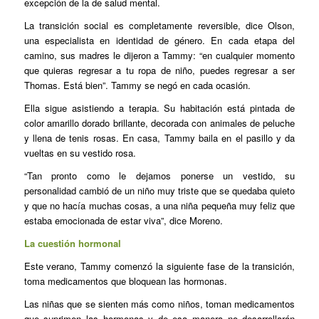
excepción de la de salud mental.
La transición social es completamente reversible, dice Olson,
una especialista en identidad de género. En cada etapa del
camino, sus madres le dijeron a Tammy: “en cualquier momento
que quieras regresar a tu ropa de niño, puedes regresar a ser
Thomas. Está bien”. Tammy se negó en cada ocasión.
Ella sigue asistiendo a terapia. Su habitación está pintada de
color amarillo dorado brillante, decorada con animales de peluche
y llena de tenis rosas. En casa, Tammy baila en el pasillo y da
vueltas en su vestido rosa.
“Tan pronto como le dejamos ponerse un vestido, su
personalidad cambió de un niño muy triste que se quedaba quieto
y que no hacía muchas cosas, a una niña pequeña muy feliz que
estaba emocionada de estar viva”, dice Moreno.
La cuestión hormonal
Este verano, Tammy comenzó la siguiente fase de la transición,
toma medicamentos que bloquean las hormonas.
Las niñas que se sienten más como niños, toman medicamentos
que suprimen las hormonas y de esa manera no desarrollarán