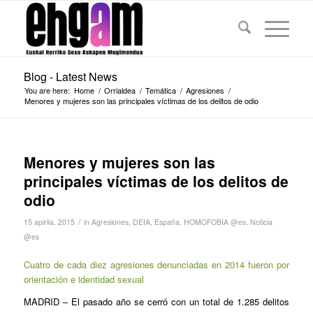
Blog - Latest News
You are here:
Home
/
Orrialdea
/
Temática
/
Agresiones
/
Menores y mujeres son las principales víctimas de los delitos de odio
Menores y mujeres son las
principales víctimas de los delitos de
odio
/
15 apirila, 2015
in
Agresiones
,
DEIA
,
España
,
HOMOFOBIA @es
,
Noticia
@es
Cuatro de cada diez agresiones denunciadas en 2014 fueron por
orientación e identidad sexual
MADRID
– El pasado año se cerró con un total de 1.285 delitos