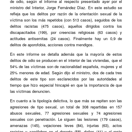
de odio, según el informe al respecto presentado ayer por el
ministro del Interior, Jorge Fernández Díaz. En este estudio se
refleja que los delitos por razón de la orientación sexual de la
víctima son los más repetidos (con 513 casos), seguidos de los
delitos racistas (475 casos), aquellos dirigidos contra los
discapacitados (199), por creencias religiosas (63 casos) y
actitudes antisemitas (24 casos). Finalmente hay un 0,9 de
delitos de aporofobia, acciones contra mendigos.
En este informe se detalla además que la mayoría de estos
delitos de odio se producen en el interior de las viviendas, que el
54% de las víctimas son de nacionalidad española, mujeres y el
25% menores de edad. Según dijo el ministro, dos de cada tres
delitos de este tipo son esclarecidos por las autoridades al
tiempo que hizo especial hincapié en que la importancia de que
las víctimas denuncien.
En cuanto a la tipología delictiva, lo que más se repiten son las
agresiones de tipo sexual, un total de 308 repartidas en 157
abusos sexuales, 77 agresiones sexuales y 74 agresiones
sexuales con penetración. Le siguen las lesiones (179 casos),
amenazas (145), vejaciones leves (84), injurias (63), actos
racistas y xenófobos en el deporte (58), daños (41) y el resto