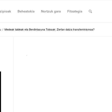
zipioak
Beheatokia
Nortzuk gara
Fitxategia
u
/
Medeak taldeak eta Berdintasuna Tolosak: Zertan datza transfeminismoa?
.