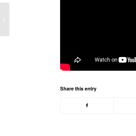
PUBLICO:El Vaticano reta a la Iglesia
a cambiar su actitud hacia los gays
Share this entry