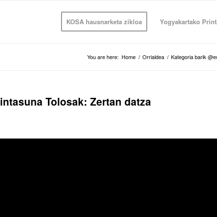
KOSA hausnarketa zikloa
Yogyakartako Print
You are here:
Home
/
Orrialdea
/
Kategoria barik @e
intasuna Tolosak: Zertan datza