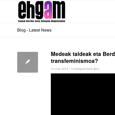
Blog - Latest News
Medeak taldeak eta Berd
transfeminismoa?
/
14 urria, 2014
in
Kategoria barik @eu