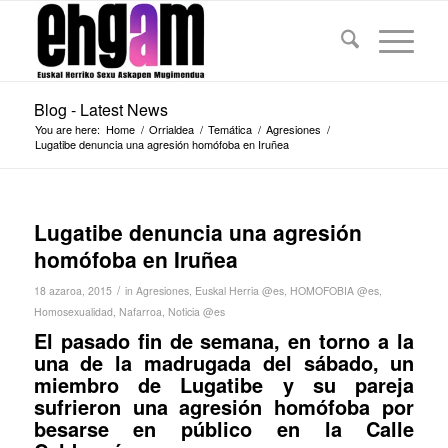
Blog - Latest News
You are here:
Home
/
Orrialdea
/
Temática
/
Agresiones
/
Lugatibe denuncia una agresión homófoba en Iruñea
Lugatibe denuncia una agresión
homófoba en Iruñea
/
18 azaroa, 2015
in
Agresiones
,
Euskal Herria @es
,
HOMOFOBIA @es
,
Homosexualidad
,
Nafarroa
,
Noticia @es
El pasado fin de semana, en torno a la
una de la madrugada del sábado, un
miembro de Lugatibe y su pareja
sufrieron una agresión homófoba por
besarse en público en la Calle