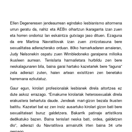
Ellen Degeneresen jendeaurrean egindako lesbianismo aitormena
urrun geratu da, nahiz eta AEBn oihartzun ikaragarria izan zuen
eta horren ondorioz lan eskaintza gutxiago jaso dituen. Ezaguna
da ere Martina Navratilovak izan zuen zintzotasuna bere
sexualitatea adierazterako orduan. 80ko hamarkadaren amaieran,
Judy Nelsonekin ospatu zuen Wimbledoneko garaipena milioika
ikusleen aurrean. Tenislaria harmailetara hurbildu zen bere
neskalagunaren bila, baina garai hartako kazetariek bere “laguna”
zela adierazi zuten, haien artean existitzen zen benetako
harremana ezkutatuz.
Gaur egun, kirolari profesionalak lesbianek direla aitortzea ez
dute askoz errazago. “Emakume kirolariak heterosexualak direla
erakustera behartuta daude. Jendeak mari-gizon bezala ikusten
baititu. Kazetari bat ez zen inoiz ausartuko kirolari gizon bati bere
sexualitateari buruz galdetzera. Bakarrik patinaje artistikora
dedikatuko bazen. Baina tenislari neska bati, ordea, galdetzen
dio”, adierazi du Navratilova armairutik irten baina 34 urte
geroago.