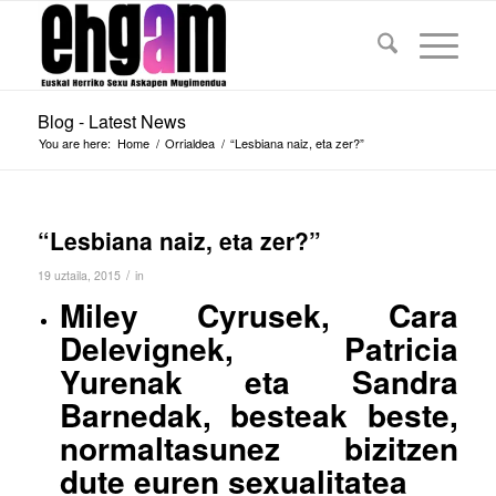
Blog - Latest News
You are here:
Home
/
Orrialdea
/
“Lesbiana naiz, eta zer?”
“Lesbiana naiz, eta zer?”
/
19 uztaila, 2015
in
Miley Cyrusek, Cara
Delevignek, Patricia
Yurenak eta Sandra
Barnedak, besteak beste,
normaltasunez bizitzen
dute euren sexualitatea