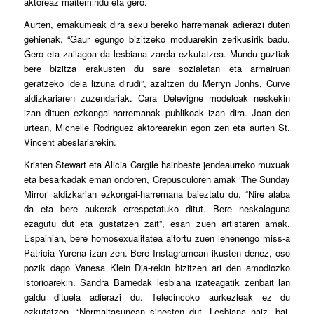
aktoreaz maitemindu eta gero.
Aurten, emakumeak dira sexu bereko harremanak adierazi duten
gehienak. “Gaur egungo bizitzeko moduarekin zerikusirik badu.
Gero eta zailagoa da lesbiana zarela ezkutatzea. Mundu guztiak
bere bizitza erakusten du sare sozialetan eta armairuan
geratzeko ideia lizuna dirudi”, azaltzen du Merryn Jonhs, Curve
aldizkariaren zuzendariak. Cara Delevigne modeloak neskekin
izan dituen ezkongai-harremanak publikoak izan dira. Joan den
urtean, Michelle Rodriguez aktorearekin egon zen eta aurten St.
Vincent abeslariarekin.
Kristen Stewart eta Alicia Cargile hainbeste jendeaurreko muxuak
eta besarkadak eman ondoren, Crepusculoren amak ‘The Sunday
Mirror’ aldizkarian ezkongai-harremana baieztatu du. “Nire alaba
da eta bere aukerak errespetatuko ditut. Bere neskalaguna
ezagutu dut eta gustatzen zait”, esan zuen artistaren amak.
Espainian, bere homosexualitatea aitortu zuen lehenengo miss-a
Patricia Yurena izan zen. Bere Instagramean ikusten denez, oso
pozik dago Vanesa Klein Dja-rekin bizitzen ari den amodiozko
istorioarekin. Sandra Barnedak lesbiana izateagatik zenbait lan
galdu dituela adierazi du. Telecincoko aurkezleak ez du
ezkutatzen. “Normaltasunean sinesten dut. Lesbiana naiz, bai,