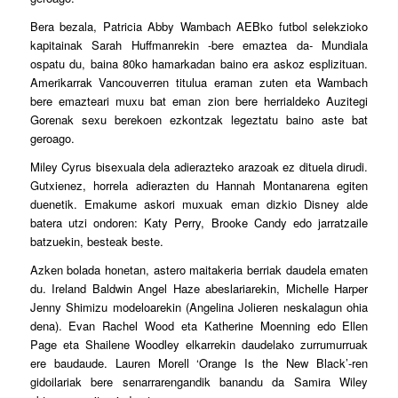
Bera bezala, Patricia Abby Wambach AEBko futbol selekzioko
kapitainak Sarah Huffmanrekin -bere emaztea da- Mundiala
ospatu du, baina 80ko hamarkadan baino era askoz esplizituan.
Amerikarrak Vancouverren titulua eraman zuten eta Wambach
bere emazteari muxu bat eman zion bere herrialdeko Auzitegi
Gorenak sexu berekoen ezkontzak legeztatu baino aste bat
geroago.
Miley Cyrus bisexuala dela adierazteko arazoak ez dituela dirudi.
Gutxienez, horrela adierazten du Hannah Montanarena egiten
duenetik. Emakume askori muxuak eman dizkio Disney alde
batera utzi ondoren: Katy Perry, Brooke Candy edo jarratzaile
batzuekin, besteak beste.
Azken bolada honetan, astero maitakeria berriak daudela ematen
du. Ireland Baldwin Angel Haze abeslariarekin, Michelle Harper
Jenny Shimizu modeloarekin (Angelina Jolieren neskalagun ohia
dena). Evan Rachel Wood eta Katherine Moenning edo Ellen
Page eta Shailene Woodley elkarrekin daudelako zurrumurruak
ere baudaude. Lauren Morell ‘Orange Is the New Black’-ren
gidoilariak bere senarrarengandik banandu da Samira Wiley