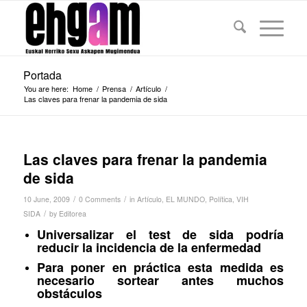
Portada
You are here:
Home
/
Prensa
/
Artículo
/
Las claves para frenar la pandemia de sida
Las claves para frenar la pandemia
de sida
/
/
10 June, 2009
0 Comments
in
Artículo
,
EL MUNDO
,
Política
,
VIH
/
SIDA
by
Editorea
Universalizar el test de sida podría
reducir la incidencia de la enfermedad
Para poner en práctica esta medida es
necesario sortear antes muchos
obstáculos