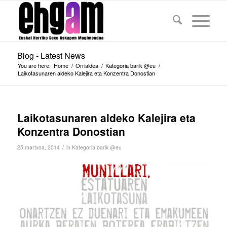
Blog - Latest News
You are here:
Home
/
Orrialdea
/
Kategoria barik @eu
/
Laikotasunaren aldeko Kalejira eta Konzentra Donostian
Laikotasunaren aldeko Kalejira eta
Konzentra Donostian
/
25 martxoa, 2014
in
Kategoria barik @eu