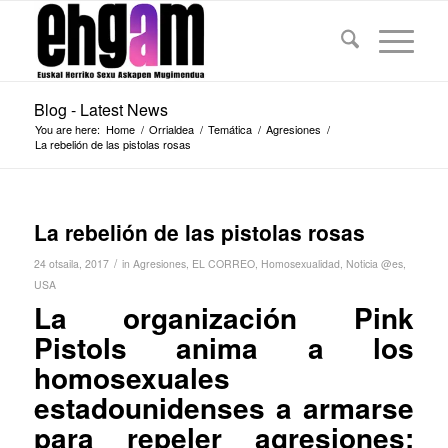
Blog - Latest News
You are here:
Home
/
Orrialdea
/
Temática
/
Agresiones
/
La rebelión de las pistolas rosas
La rebelión de las pistolas rosas
/
24 otsaila, 2017
in
Agresiones
,
EL CORREO
,
Homosexualidad
,
Noticia @es
,
USA
La organización Pink
Pistols anima a los
homosexuales
estadounidenses a armarse
para repeler agresiones: