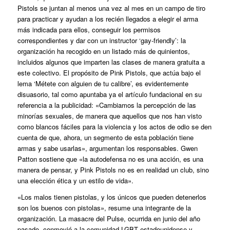
Pistols se juntan al menos una vez al mes en un campo de tiro
para practicar y ayudan a los recién llegados a elegir el arma
más indicada para ellos, conseguir los permisos
correspondientes y dar con un instructor ‘gay-friendly’: la
organización ha recogido en un listado más de quinientos,
incluidos algunos que imparten las clases de manera gratuita a
este colectivo. El propósito de Pink Pistols, que actúa bajo el
lema ‘Métete con alguien de tu calibre’, es evidentemente
disuasorio, tal como apuntaba ya el artículo fundacional en su
referencia a la publicidad: «Cambiamos la percepción de las
minorías sexuales, de manera que aquellos que nos han visto
como blancos fáciles para la violencia y los actos de odio se den
cuenta de que, ahora, un segmento de esta población tiene
armas y sabe usarlas», argumentan los responsables. Gwen
Patton sostiene que «la autodefensa no es una acción, es una
manera de pensar, y Pink Pistols no es en realidad un club, sino
una elección ética y un estilo de vida».
«Los malos tienen pistolas, y los únicos que pueden detenerlos
son los buenos con pistolas», resume una integrante de la
organización. La masacre del Pulse, ocurrida en junio del año
pasado, conmovió a la comunidad LGBT estadounidense y