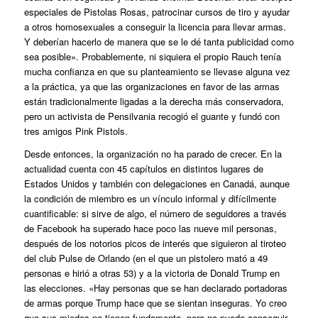
especiales de Pistolas Rosas, patrocinar cursos de tiro y ayudar
a otros homosexuales a conseguir la licencia para llevar armas.
Y deberían hacerlo de manera que se le dé tanta publicidad como
sea posible». Probablemente, ni siquiera el propio Rauch tenía
mucha confianza en que su planteamiento se llevase alguna vez
a la práctica, ya que las organizaciones en favor de las armas
están tradicionalmente ligadas a la derecha más conservadora,
pero un activista de Pensilvania recogió el guante y fundó con
tres amigos Pink Pistols.
Desde entonces, la organización no ha parado de crecer. En la
actualidad cuenta con 45 capítulos en distintos lugares de
Estados Unidos y también con delegaciones en Canadá, aunque
la condición de miembro es un vínculo informal y difícilmente
cuantificable: si sirve de algo, el número de seguidores a través
de Facebook ha superado hace poco las nueve mil personas,
después de los notorios picos de interés que siguieron al tiroteo
del club Pulse de Orlando (en el que un pistolero mató a 49
personas e hirió a otras 53) y a la victoria de Donald Trump en
las elecciones. «Hay personas que se han declarado portadoras
de armas porque Trump hace que se sientan inseguras. Yo creo
que sus miedos no tienen fundamento, pero no puedo conseguir