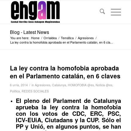
Blog - Latest News
You are here:
Home
/
Orrialdea
/
Temática
/
Agresiones
/
La ley contra la homofobia aprobada en el Parlamento catalán, en 6 cla...
La ley contra la homofobia aprobada
en el Parlamento catalán, en 6 claves
/
6 urria, 2014
in
Agresiones
,
Catalunya
,
HOMOFOBIA @es
,
Noticia @es
,
Política
,
REDES SOCIALES
El pleno
del Parlament de Catalunya
aprueba
la ley contra
la homofobia
con los votos
de CDC
, ERC,
PSC
,
ICV-EUiA, Ciutadans y
la CUP
.
Sólo el
PP
y Unió,
en algunos
puntos,
se han