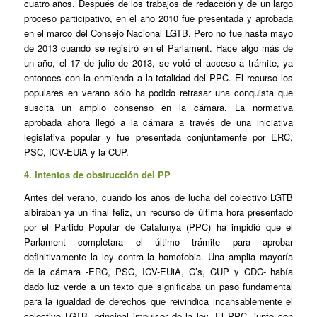
cuatro años. Después de los trabajos de redacción y de un largo
proceso participativo, en el año 2010 fue presentada y aprobada
en el marco del Consejo Nacional LGTB. Pero no fue hasta mayo
de 2013 cuando se registró en el Parlament. Hace algo más de
un año, el 17 de julio de 2013, se votó el acceso a trámite, ya
entonces con la enmienda a la totalidad del PPC. El recurso los
populares en verano sólo ha podido retrasar una conquista que
suscita un amplio consenso en la cámara. La normativa
aprobada ahora llegó a la cámara a través de una iniciativa
legislativa popular y fue presentada conjuntamente por ERC,
PSC, ICV-EUiA y la CUP.
4. Intentos de obstrucción del PP
Antes del verano, cuando los años de lucha del colectivo LGTB
albiraban ya un final feliz, un recurso de última hora presentado
por el Partido Popular de Catalunya (PPC) ha impidió que el
Parlament completara el último trámite para aprobar
definitivamente la ley contra la homofobia. Una amplia mayoría
de la cámara -ERC, PSC, ICV-EUiA, C’s, CUP y CDC- había
dado luz verde a un texto que significaba un paso fundamental
para la igualdad de derechos que reivindica incansablemente el
colectivo LGTB, principal impulsor de la ley. El PPC, junto con