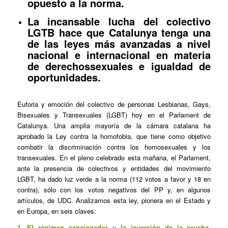
opuesto a
la norma.
La
incansable
lucha
del colectivo
LGTB
hace que
Catalunya
tenga una
de las leyes
más avanzadas
a nivel
nacional e internacional
en materia
de derechos
sexuales
e igualdad de
oportunidades.
Euforia y emoción del colectivo de personas Lesbianas, Gays,
Bisexuales y Transexuales (LGBT) hoy en el Parlament de
Catalunya. Una amplia mayoría de la cámara catalana ha
aprobado la Ley contra la homofobia, que tiene como objetivo
combatir la discriminación contra los homosexuales y los
transexuales. En el pleno celebrado esta mañana, el Parlament,
ante la presencia de colectivos y entidades del movimiento
LGBT, ha dado luz verde a la norma (112 votos a favor y 18 en
contra), sólo con los votos negativos del PP y, en algunos
artículos, de UDC. Analizamos esta ley, pionera en el Estado y
en Europa, en seis claves:
1. El régimen sancionador y la inversión de la prueba,