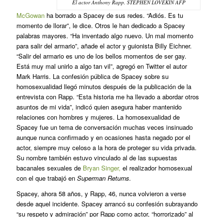
El actor Anthony Rapp. STEPHEN LOVEKIN AFP
McGowan
ha borrado a Spacey de sus redes. “Adiós. Es tu
momento de llorar”, le dice. Otros le han dedicado a Spacey
palabras mayores. “Ha inventado algo nuevo. Un mal momento
para salir del armario”, añade el actor y guionista Billy Eichner.
“Salir del armario es uno de los bellos momentos de ser gay.
Está muy mal unirlo a algo tan vil”, agregó en Twitter el autor
Mark Harris. La confesión pública de Spacey sobre su
homosexualidad llegó minutos después de la publicación de la
entrevista con Rapp. “Esta historia me ha llevado a abordar otros
asuntos de mi vida”, indicó quien asegura haber mantenido
relaciones con hombres y mujeres. La homosexualidad de
Spacey fue un tema de conversación muchas veces insinuado
aunque nunca confirmado y en ocasiones hasta negado por el
actor, siempre muy celoso a la hora de proteger su vida privada.
Su nombre también estuvo vinculado al de las supuestas
bacanales sexuales de
Bryan Singer,
el realizador homosexual
con el que trabajó en
Superman Returns.
Spacey, ahora 58 años, y Rapp, 46, nunca volvieron a verse
desde aquel incidente. Spacey arrancó su confesión subrayando
“su respeto y admiración” por Rapp como actor, “horrorizado” al