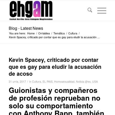
Blog - Latest News
You are here:
Home
/
Orrialdea
/
Temática
/
Cultura
/
Kevin Spacey, criticado por contar que es gay para eludir la acusación ...
Kevin Spacey, criticado por contar
que es gay para eludir la acusación
de acoso
/
31 urria, 2017
in
Cultura
,
EL PAIS
,
Homosexualidad
,
Noticia @es
,
USA
Guionistas y compañeros
de profesión reprueban no
solo su comportamiento
con Anthony Rapp, también