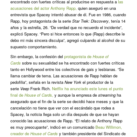
encontrado con fuertes críticas al producirse en respuesta a
las
acusaciones del actor Anthony Rapp,
quien aseguró en una
entrevista que Spacey intentó abusar de él. Fue en 1986, cuando
Rapp, hoy protagonista de la serie
Star Trek: Discovery
, tenía 14
años y la estrella, 26. “De verdad que no recuerdo el incidente”,
explicó Spacey. “Pero si hice entonces lo que (Rapp) describe le
debo mi más sincera disculpa”, agregó culpando al alcohol de su
supuesto comportamiento.
Sin embargo, la confesión del
protagonista de
House of
Cards
sobre su sexualidad se ha encontrado con fuertes críticas
tanto en Hollywood entre los colectivos de gais y lesbianas. “Se
llama cambiar de tema. Las acusaciones de Rapp hablan de
pedofilia”, señala en la revista
New York
el productor de la
serie
Veep
Frank Rich.
Netflix ha anunciado este lunes el punto
final de
House of Card
s,
y aunque la empresa de
streaming
ha
asegurado que el fin de la serie se decidió hace meses y que la
cancelación no tiene que ver con el escándalo que rodea a
Spacey, la noticia llega solo un día después de que se hayan
conocido las acusaciones de Rapp. “El relato de Anthony Rapp
es muy preocupante”, indicó en un comunicado
Beau Willimon,
creador de
House of Cards
y también presidente del Sindicato de