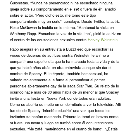
Guionistas. “Nunca he presenciado ni he escuchado ninguna
queja sobre su comportamiento en el
set
o fuera de él”, añadió
sobre el actor. “Pero dicho esto, me tomo este tipo
comportamiento muy en serio”, concluyó. Desde Twitter, la actriz
Rose McGowan le incidió en lo mismo. “Mantened la vista en
#Anthony Rapp. Escuchad la voz de la víctima”, pidió la actriz en
el centro de las acusaciones sexuales contra
Harvey Weinstein.
Rapp asegura en su entrevista a BuzzFeed que escuchar las
voces de decenas de actrices contra Weinstein le animó a
compartir una experiencia que le ha marcado toda la vida y de la
que ya habló años atrás en otra entrevista aunque sin dar el
nombre de Spacey. El intérprete, también homosexual, ha
saltado recientemente a la fama al personificar al primer
personaje abiertamente gay de la saga
Star Trek
. Su relato de lo
ocurrido hace más de 30 años habla de un menor al que Spacey
invitó a una fiesta en Nueva York donde todos eran adultos.
Como se aburría se metió en un dormitorio a ver la televisión. Allí
fue donde Spacey “intentó seducirle” una vez que todos los
invitados se habían marchado. Primero lo tomó en brazos como
si fuera una novia y luego se tumbó sobre él con intenciones
sexuales. “Me zafé, metiéndome en el cuarto de baño”. “¿Estás