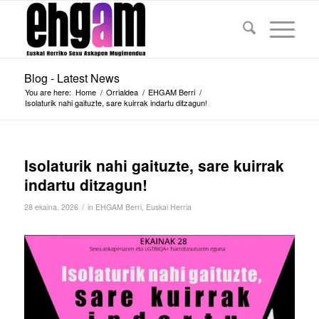
Blog - Latest News
You are here:
Home
/
Orrialdea
/
EHGAM Berri
/
Isolaturik nahi gaituzte, sare kuirrak indartu ditzagun!
Isolaturik nahi gaituzte, sare kuirrak
indartu ditzagun!
/
28 ekaina, 2026
in
EHGAM Berri
,
Euskal Herria