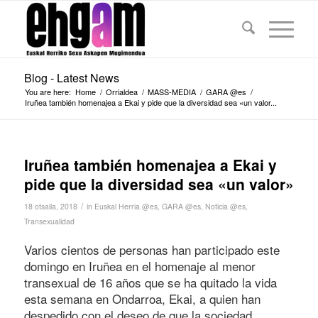
Blog - Latest News
You are here:
Home
/
Orrialdea
/
MASS-MEDIA
/
GARA @es
/
Iruñea también homenajea a Ekai y pide que la diversidad sea «un valor...
Iruñea también homenajea a Ekai y
pide que la diversidad sea «un valor»
/
18 otsaila, 2018
in
Euskal Herria @es
,
GARA @es
,
Noticia @es
,
Transexualidad
Varios cientos de personas han participado este
domingo en Iruñea en el homenaje al menor
transexual de 16 años que se ha quitado la vida
esta semana en Ondarroa, Ekai, a quien han
despedido con el deseo de que la sociedad