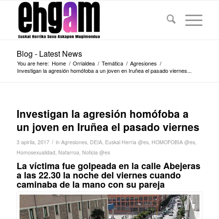
Blog - Latest News
You are here:
Home
/
Orrialdea
/
Temática
/
Agresiones
/
Investigan la agresión homófoba a un joven en Iruñea el pasado viernes...
Investigan la agresión homófoba a
un joven en Iruñea el pasado viernes
/
3 apirila, 2017
in
Agresiones
,
DEIA
,
Euskal Herria @es
,
HOMOFOBIA @es
,
Homosexualidad
,
Nafarroa
,
Noticia @es
La víctima fue golpeada en la calle Abejeras
a las 22.30 la noche del viernes cuando
caminaba de la mano con su pareja