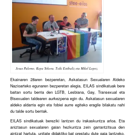
Jesus Palomo, Kepa Yekora, Txiki Estibaliz eta Mikel Lopez.
Ekainaren 28aren bezperetan, Askatasun Sexualaren Aldeko
Nazioarteko egunaren bezperetan alegia, EILAS sindikatuak bere
baitan sortu berria den LGTB, Lesbiana, Gay, Transexual eta
Bisexualen taldearen aurkezpena egin du. Askatasun sexualaren
aldeko aldarria egin eta fobiei aurre egiteko eragile bilakatu nahi
du talde sortu berriak.
EILAS sindikatuak bereziki lantzen du irakaskuntza arloa. Eta
aniztasun sexualaren gaian hezkuntza zein garrantzitsua den
aintzat hartuta, unitate didaktiko bat prestatu dute gaia lantzeko.