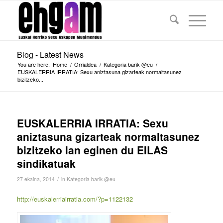
Blog - Latest News
You are here:
Home
/
Orrialdea
/
Kategoria barik @eu
/
EUSKALERRIA IRRATIA: Sexu aniztasuna gizarteak normaltasunez
bizitzeko...
EUSKALERRIA IRRATIA: Sexu
aniztasuna gizarteak normaltasunez
bizitzeko lan eginen du EILAS
sindikatuak
/
27 ekaina, 2014
in
Kategoria barik @eu
http://euskalerriairratia.com/?p=1122132