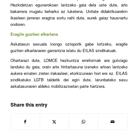
Hezkidetzan egunerokoan lantzeko gaia dela uste dute, arlo
bakarrera mugatu beharko ez luketena. Unitate didaktikoarekin
ikasleen jarreran eragina sortu nahi dute, eurek gaiaz hausnartu
ondoren.
Eragile guztien elkarlana
Askatasun sexuala inongo oztoporik gabe lortzeko, eragile
guztien elkarlanaren garrantzia islatu du EILAS sindikatuak.
Ohartarazi dute, LOMCE hezkuntza erreformak are gutxiago
landuko du gaia, orain arte hiritartasuna izeneko arloan lantzeko
aukera ematen zieten irakasleei, etorkizunean hori ere ez. EILAS
sindikatuko LGTB taldetik dei egin dute, larunbateko sexu
askatasunaren aldeko mobilizazioetan parte hartzera.
Share this entry