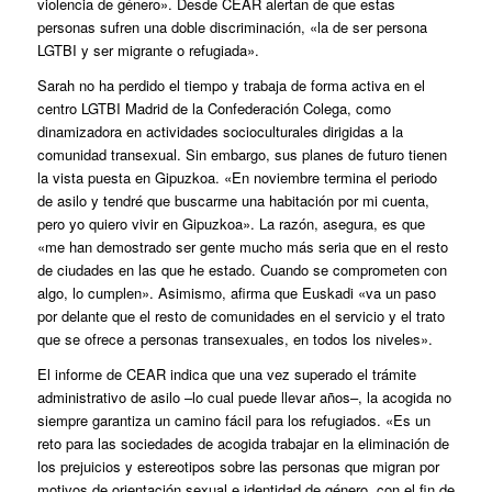
violencia de género». Desde CEAR alertan de que estas
personas sufren una doble discriminación, «la de ser persona
LGTBI y ser migrante o refugiada».
Sarah no ha perdido el tiempo y trabaja de forma activa en el
centro LGTBI Madrid de la Confederación Colega, como
dinamizadora en actividades socioculturales dirigidas a la
comunidad transexual. Sin embargo, sus planes de futuro tienen
la vista puesta en Gipuzkoa. «En noviembre termina el periodo
de asilo y tendré que buscarme una habitación por mi cuenta,
pero yo quiero vivir en Gipuzkoa». La razón, asegura, es que
«me han demostrado ser gente mucho más seria que en el resto
de ciudades en las que he estado. Cuando se comprometen con
algo, lo cumplen». Asimismo, afirma que Euskadi «va un paso
por delante que el resto de comunidades en el servicio y el trato
que se ofrece a personas transexuales, en todos los niveles».
El informe de CEAR indica que una vez superado el trámite
administrativo de asilo –lo cual puede llevar años–, la acogida no
siempre garantiza un camino fácil para los refugiados. «Es un
reto para las sociedades de acogida trabajar en la eliminación de
los prejuicios y estereotipos sobre las personas que migran por
motivos de orientación sexual e identidad de género, con el fin de