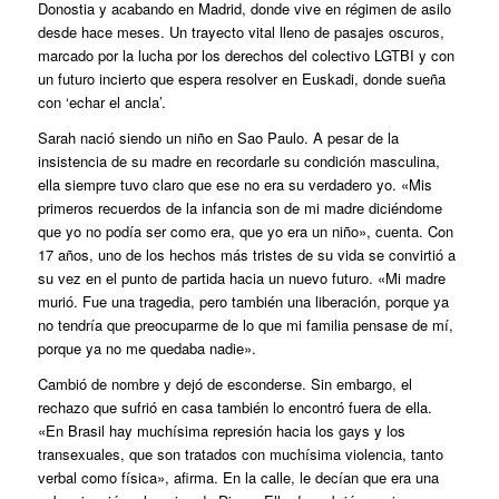
Donostia y acabando en Madrid, donde vive en régimen de asilo
desde hace meses. Un trayecto vital lleno de pasajes oscuros,
marcado por la lucha por los derechos del colectivo LGTBI y con
un futuro incierto que espera resolver en Euskadi, donde sueña
con ‘echar el ancla’.
Sarah nació siendo un niño en Sao Paulo. A pesar de la
insistencia de su madre en recordarle su condición masculina,
ella siempre tuvo claro que ese no era su verdadero yo. «Mis
primeros recuerdos de la infancia son de mi madre diciéndome
que yo no podía ser como era, que yo era un niño», cuenta. Con
17 años, uno de los hechos más tristes de su vida se convirtió a
su vez en el punto de partida hacia un nuevo futuro. «Mi madre
murió. Fue una tragedia, pero también una liberación, porque ya
no tendría que preocuparme de lo que mi familia pensase de mí,
porque ya no me quedaba nadie».
Cambió de nombre y dejó de esconderse. Sin embargo, el
rechazo que sufrió en casa también lo encontró fuera de ella.
«En Brasil hay muchísima represión hacia los gays y los
transexuales, que son tratados con muchísima violencia, tanto
verbal como física», afirma. En la calle, le decían que era una