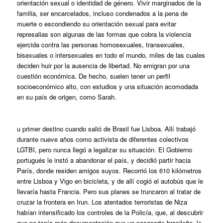
orientación sexual o identidad de género. Vivir marginados de la
familia, ser encarcelados, incluso condenados a la pena de
muerte o escondiendo su orientación sexual para evitar
represalias son algunas de las formas que cobra la violencia
ejercida contra las personas homosexuales, transexuales,
bisexuales o intersexuales en todo el mundo, miles de las cuales
deciden huir por la ausencia de libertad. No emigran por una
cuestión económica. De hecho, suelen tener un perfil
socioeconómico alto, con estudios y una situación acomodada
en su país de origen, como Sarah.
u primer destino cuando salió de Brasil fue Lisboa. Allí trabajó
durante nueve años como activista de diferentes colectivos
LGTBI, pero nunca llegó a legalizar su situación. El Gobierno
portugués le instó a abandonar el país, y decidió partir hacia
París, donde residen amigos suyos. Recorrió los 610 kilómetros
entre Lisboa y Vigo en bicicleta, y de allí cogió el autobús que le
llevaría hasta Francia. Pero sus planes se truncaron al tratar de
cruzar la frontera en Irun. Los atentados terroristas de Niza
habían intensificado los controles de la Policía, que, al descubrir
que no tenía más documentación que un pasaporte brasileño, le