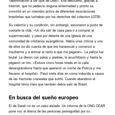
«abominación a los ojos de Dios». Ella descubrió, gracias a
internet, que no padecía ninguna enfermedad y pronto se
convirtió en un miembro activo de diferentes asociaciones
brasileñas que luchaban por los derechos del colectivo LGTBI.
Su valentía y su condición, sin embargo, estuvieron a punto de
costarle la vida. «Un día salí de casa para ir a comprar al
supermercado, y pasé por delante de una iglesia de una
comunidad de cristianos evangélicos. Había unos chicos y uno
de ellos se dio cuenta de que era transexual y comenzó a
insultarme y a animar al resto a que me pegaran». La paliza fue
brutal. Le dieron con palos y piedras, le acuchillaron y hasta le
pegaron un tiro. «Estuve cinco horas tirada en la calle
desangrándome hasta que apareció un coche de Policía y me
llevaron al hospital». Pasó siete días en coma inducido a causa
de las fracturas craneales que sufrió. Cuando abandonó el
hospital tenía claro que también debía salir de Brasil.
En busca del sueño europeo
El de Sarah no es un caso aislado. Un informe de la ONG CEAR
pone voz al drama de las personas perseguidas por su