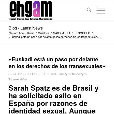
Blog - Latest News
You are here:
Home
/
Orrialdea
/
MASS-MEDIA
/
EL CORREO
/
«Euskadi está un paso por delante en los derechos de los transexuales»...
«Euskadi está un paso por delante
en los derechos de los transexuales»
/
2 urria, 2017
in
EL CORREO
,
Euskal Herria @es
,
Noticia @es
,
Transexualidad
Sarah Spatz es de Brasil y
ha solicitado asilo en
España por razones de
identidad sexual. Aunque