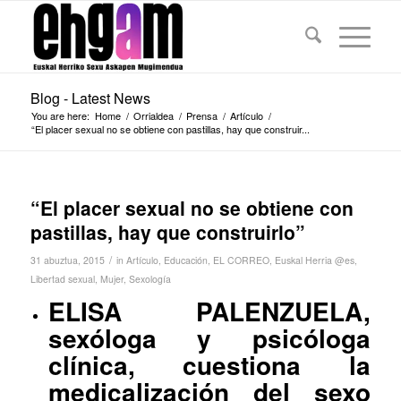
Blog - Latest News
You are here:
Home
/
Orrialdea
/
Prensa
/
Artículo
/
“El placer sexual no se obtiene con pastillas, hay que construir...
“El placer sexual no se obtiene con
pastillas, hay que construirlo”
/
31 abuztua, 2015
in
Artículo
,
Educación
,
EL CORREO
,
Euskal Herria @es
,
Libertad sexual
,
Mujer
,
Sexología
ELISA PALENZUELA,
sexóloga y psicóloga
clínica, cuestiona la
medicalización del sexo