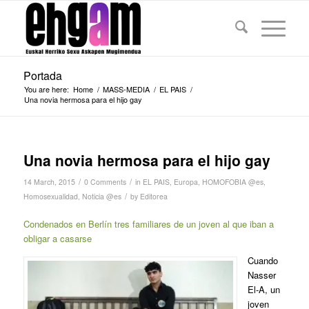
Portada
You are here:
Home
/
MASS-MEDIA
/
EL PAIS
/
Una novia hermosa para el hijo gay
Una novia hermosa para el hijo gay
/
/
14 March, 2015
0 Comments
in
EL PAIS
,
Europa
,
HOMOFOBIA @es
,
/
Homosexualidad
,
Noticia @es
by
Editorea
Condenados en Berlín tres familiares de un joven al que iban a
obligar a casarse
Cuando
Nasser
El-A, un
joven