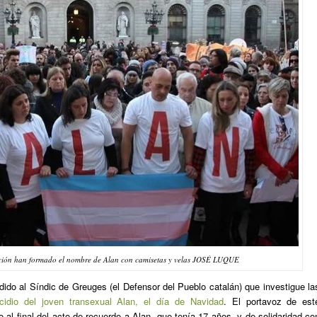
ración han formado el nombre de Alan con camisetas y velas JOSÉ LUQUE
ido al Síndic de Greuges (el Defensor del Pueblo catalán) que investigue la
icidio del joven transexual Alan, el día de Navidad
. El portavoz de est
 al final del acto de recuerdo a Alan, que tenía 17 años, y de solidaridad co