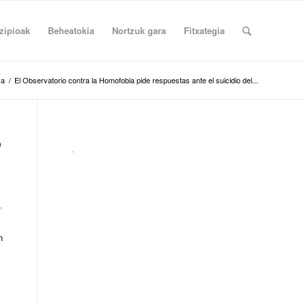
zipioak
Beheatokia
Nortzuk gara
Fitxategia
ya
/
El Observatorio contra la Homofobia pide respuestas ante el suicidio del...
o
.
,
n