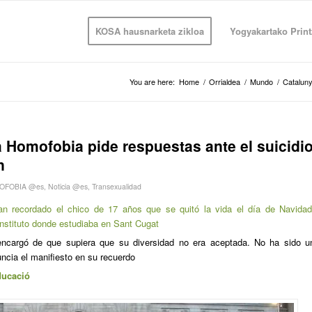
KOSA hausnarketa zikloa
Yogyakartako Print
You are here:
Home
/
Orrialdea
/
Mundo
/
Catalun
a Homofobia pide respuestas ante el suicidi
n
OFOBIA @es
,
Noticia @es
,
Transexualidad
n recordado el chico de 17 años que se quitó la vida el día de Navidad
instituto donde estudiaba en Sant Cugat
encargó de que supiera que su diversidad no era aceptada. No ha sido u
uncia el manifiesto en su recuerdo
ducació