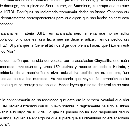
de domingo, en la plaza de Sant Jaume, en Barcelona, al tiempo que en otro
os LGTBI. Rodríguez ha reclamado responsabilidades políticas: “Tenemos qu
los departamentos correspondientes para que digan qué han hecho en este cas
spondan”.
 catalana en materia LGTBI es avanzada pero lamenta que no se aplic
fobia como lo que es: una lacra que se debe erradicar. Hemos pedido un
al LGTBI para que la Generalitat nos diga qué piensa hacer, qué hizo en est
 de Alan”.
concentración que ha sido convocada por la asociación Chrysallis, que reún
 menores transexuales y unos 150 padres y madres en todo el Estado, 
residenta de la asociación a nivel estatal ha pedido, en su nombre, “un
especialmente a los menores. Es necesario que haya más formación en lo
lación que los proteja y se aplique. Hacer leyes que no se desarrollan no sirv
de la concentración se ha recordado que esta era la primera Navidad que Ala
n DNI recién estrenado con su nuevo nombre: “Trágicamente ha sido la última
lar y a lo largo de su vida. Lo que ha pasado no ha sido responsabilidad d
e años, alguien se encargó de que supiera que su diversidad no era aceptada
cial”.