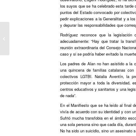
los suyos que se ha celebrado esta tarde 
puntos del Estado convocado por colectiv
pedir explicaciones a la Generalitat y a 
y depurar las responsabilidades que corre
Rodríguez reconoce que la legislación
Petición al Síndic para que investigue
adecuadamente: “Hay que tratar la trans
el acoso que empujó a Alan al sui...
reunión extraordinaria del Consejo Nacion
caso y si se podría haber evitado la muerte
Los padres de Alan no han asistido a la 
una quincena de familias catalanas con
colectivos LGTBI. Natalia Aventín, la p
protección mayor a toda la diversidad, 
centros educativos y sanitarios y una legis
de nada”.
En el Manifiesto que se ha leído al final 
vivía de acuerdo con su identidad y con u
Sufrió mucha transfobia en el ámbito esco
una sola persona sino que cada día, durant
No ha sido un suicidio, sino un asesinato so