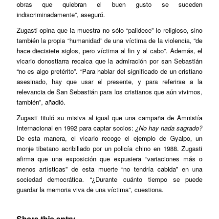
obras que quiebran el buen gusto se suceden
indiscriminadamente”, aseguró.
Zugasti opina que la muestra no sólo “palidece” lo religioso, sino
también la propia “humanidad” de una víctima de la violencia, “de
hace diecisiete siglos, pero víctima al fin y al cabo”. Además, el
vicario donostiarra recalca que la admiración por san Sebastián
“no es algo pretérito”. “Para hablar del significado de un cristiano
asesinado, hay que usar el presente, y para referirse a la
relevancia de San Sebastián para los cristianos que aún vivimos,
también”, añadió.
Zugasti tituló su misiva al igual que una campaña de Amnistía
Internacional en 1992 para captar socios:
¿No hay nada sagrado?
De esta manera, el vicario recoge el ejemplo de Gyalpo, un
monje tibetano acribillado por un policía chino en 1988. Zugasti
afirma que una exposición que expusiera “variaciones más o
menos artísticas” de esta muerte “no tendría cabida” en una
sociedad democrática. “¿Durante cuánto tiempo se puede
guardar la memoria viva de una víctima”, cuestiona.
Share this entry