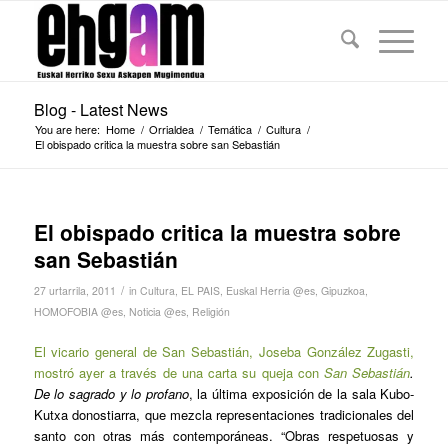
Blog - Latest News
You are here:
Home
/
Orrialdea
/
Temática
/
Cultura
/
El obispado critica la muestra sobre san Sebastián
El obispado critica la muestra sobre
san Sebastián
/
27 urtarrila, 2011
in
Cultura
,
EL PAIS
,
Euskal Herria @es
,
Gipuzkoa
,
HOMOFOBIA @es
,
Noticia @es
,
Religión
El vicario general de San Sebastián, Joseba González Zugasti,
mostró ayer a través de una carta su queja con
San Sebastián
.
De lo sagrado y lo profano
, la última exposición de la sala Kubo-
Kutxa donostiarra, que mezcla representaciones tradicionales del
santo con otras más contemporáneas. “Obras respetuosas y