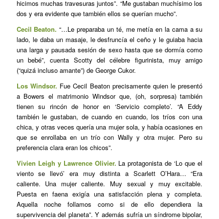
hicimos muchas travesuras juntos”. “Me gustaban muchísimo los
dos y era evidente que también ellos se querían mucho”.
Cecil Beaton.
“…Le preparaba un té, me metía en la cama a su
lado, le daba un masaje, le desfruncía el ceño y le guiaba hacia
una larga y pausada sesión de sexo hasta que se dormía como
un bebé”, cuenta Scotty del célebre figurinista, muy amigo
(“quizá incluso amante”) de George Cukor.
Los Windsor.
Fue Cecil Beaton precisamente quien le presentó
a Bowers el matrimonio Windsor que, (oh, sorpresa) también
tienen su rincón de honor en ‘Servicio completo’. “A Eddy
también le gustaban, de cuando en cuando, los tríos con una
chica, y otras veces quería una mujer sola, y había ocasiones en
que se enrollaba en un trío con Wally y otra mujer. Pero su
preferencia clara eran los chicos”.
Vivien Leigh y Lawrence Olivier.
La protagonista de ‘Lo que el
viento se llevó’ era muy distinta a Scarlett O’Hara… “Era
caliente. Una mujer caliente. Muy sexual y muy excitable.
Puesta en faena exigía una satisfacción plena y completa.
Aquella noche follamos como si de ello dependiera la
supervivencia del planeta”. Y además sufría un síndrome bipolar,