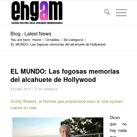
Blog - Latest News
You are here:
Home
/
Orrialdea
/
Sin categoría
/
EL MUNDO: Las fogosas memorias del alcahuete de Hollywood
EL MUNDO: Las fogosas memorias
del alcahuete de Hollywood
/
24 iraila, 2013
in
Sin categoría
Scotty Bowers, el hombre que proporcionó sexo al ‘star system’,
cuenta su vida
Dicen
que no
hay nada
que