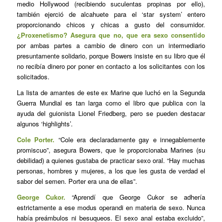
medio Hollywood (recibiendo suculentas propinas por ello),
también ejerció de alcahuete para el ‘star system’ entero
proporcionando chicos y chicas a gusto del consumidor.
¿Proxenetismo? Asegura que no, que era sexo consentido
por ambas partes a cambio de dinero con un intermediario
presuntamente solidario, porque Bowers insiste en su libro que él
no recibía dinero por poner en contacto a los solicitantes con los
solicitados.
La lista de amantes de este ex Marine que luchó en la Segunda
Guerra Mundial es tan larga como el libro que publica con la
ayuda del guionista Lionel Friedberg, pero se pueden destacar
algunos ‘highlights’.
Cole Porter.
“Cole era declaradamente gay e innegablemente
promiscuo”, asegura Bowers, que le proporcionaba Marines (su
debilidad) a quienes gustaba de practicar sexo oral. “Hay muchas
personas, hombres y mujeres, a los que les gusta de verdad el
sabor del semen. Porter era una de ellas”.
George Cukor.
“Aprendí que George Cukor se adhería
estrictamente a ese modus operandi en materia de sexo. Nunca
había preámbulos ni besuqueos. El sexo anal estaba excluido”,