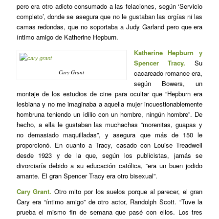
pero era otro adicto consumado a las felaciones, según ‘Servicio
completo’, donde se asegura que no le gustaban las orgías ni las
camas redondas, que no soportaba a Judy Garland pero que era
íntimo amigo de Katherine Hepburn.
Katherine Hepburn y
Spencer Tracy.
Su
Cary Grant
cacareado romance era,
según Bowers, un
montaje de los estudios de cine para ocultar que “Hepburn era
lesbiana y no me imaginaba a aquella mujer incuestionablemente
hombruna teniendo un idilio con un hombre, ningún hombre”. De
hecho, a ella le gustaban las muchachas “morenitas, guapas y
no demasiado maquilladas”, y asegura que más de 150 le
proporcionó. En cuanto a Tracy, casado con Louise Treadwell
desde 1923 y de la que, según los publicistas, jamás se
divorciaría debido a su educación católica, “era un buen jodido
amante. El gran Spencer Tracy era otro bisexual”.
Cary Grant.
Otro mito por los suelos porque al parecer, el gran
Cary era “íntimo amigo” de otro actor, Randolph Scott. “Tuve la
prueba el mismo fin de semana que pasé con ellos. Los tres