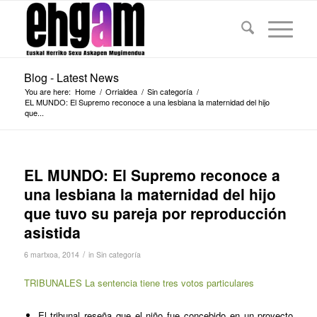
Blog - Latest News
You are here:
Home
/
Orrialdea
/
Sin categoría
/
EL MUNDO: El Supremo reconoce a una lesbiana la maternidad del hijo
que...
EL MUNDO: El Supremo reconoce a
una lesbiana la maternidad del hijo
que tuvo su pareja por reproducción
asistida
/
6 martxoa, 2014
in
Sin categoría
TRIBUNALES La sentencia tiene tres votos particulares
El tribunal reseña que el niño fue concebido en un proyecto