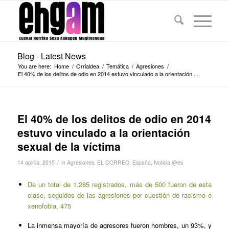
Blog - Latest News
You are here:
Home
/
Orrialdea
/
Temática
/
Agresiones
/
El 40% de los delitos de odio en 2014 estuvo vinculado a la orientación ...
El 40% de los delitos de odio en 2014
estuvo vinculado a la orientación
sexual de la víctima
/
14 apirila, 2015
in
Agresiones
,
EL CORREO
,
España
,
Noticia @es
De un total de 1.285 registrados, más de 500 fueron de esta
clase, seguidos de las agresiones por cuestión de racismo o
xenofobia, 475
La inmensa mayoría de agresores fueron hombres, un 93%, y