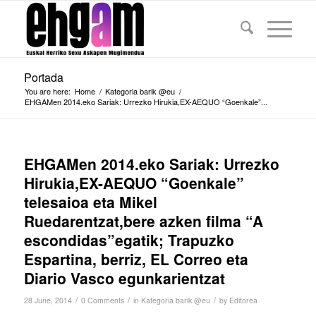
Portada
You are here:
Home
/
Kategoria barik @eu
/
EHGAMen 2014.eko Sariak: Urrezko Hirukia,EX-AEQUO “Goenkale”...
EHGAMen 2014.eko Sariak: Urrezko
Hirukia,EX-AEQUO “Goenkale”
telesaioa eta Mikel
Ruedarentzat,bere azken filma “A
escondidas”egatik; Trapuzko
Espartina, berriz, EL Correo eta
Diario Vasco egunkarientzat
/
/
/
28 June, 2014
0 Comments
in
Kategoria barik @eu
by
Editorea