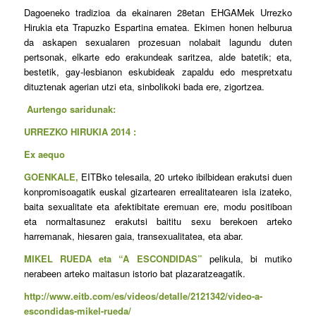
Dagoeneko tradizioa da ekainaren 28etan EHGAMek Urrezko
Hirukia eta Trapuzko Espartina ematea. Ekimen honen helburua
da askapen sexualaren prozesuan nolabait lagundu duten
pertsonak, elkarte edo erakundeak saritzea, alde batetik; eta,
bestetik, gay-lesbianon eskubideak zapaldu edo mespretxatu
dituztenak agerian utzi eta, sinbolikoki bada ere, zigortzea.
Aurtengo saridunak:
URREZKO HIRUKIA 2014 :
Ex aequo
GOENKALE,
EITBko telesaila, 20 urteko ibilbidean erakutsi duen
konpromisoagatik euskal gizartearen errealitatearen isla izateko,
baita sexualitate eta afektibitate eremuan ere, modu positiboan
eta normaltasunez erakutsi baititu sexu berekoen arteko
harremanak, hiesaren gaia, transexualitatea, eta abar.
MIKEL RUEDA eta “A ESCONDIDAS”
pelikula, bi mutiko
nerabeen arteko maitasun istorio bat plazaratzeagatik.
http://www.eitb.com/es/videos/detalle/2121342/video-a-
escondidas-mikel-rueda/