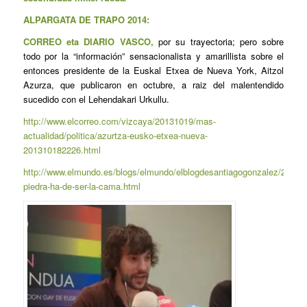
ALPARGATA DE TRAPO 2014:
CORREO eta DIARIO VASCO,
por su trayectoria; pero sobre
todo por la “información” sensacionalista y amarillista sobre el
entonces presidente de la Euskal Etxea de Nueva York, Aitzol
Azurza, que publicaron en octubre, a raiz del malentendido
sucedido con el Lehendakari Urkullu.
http://www.elcorreo.com/vizcaya/20131019/mas-
actualidad/politica/azurtza-eusko-etxea-nueva-
201310182226.html
http://www.elmundo.es/blogs/elmundo/elblogdesantiagogonzalez/2013/1
piedra-ha-de-ser-la-cama.html