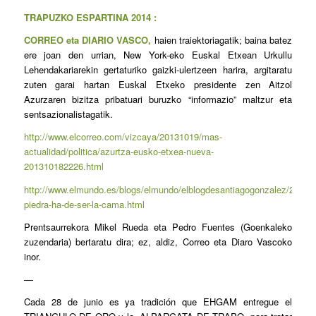
TRAPUZKO ESPARTINA 2014 :
CORREO eta DIARIO VASCO,
haien traiektoriagatik; baina batez
ere joan den urrian, New York-eko Euskal Etxean Urkullu
Lehendakariarekin gertaturiko gaizki-ulertzeen harira, argitaratu
zuten garai hartan Euskal Etxeko presidente zen Aitzol
Azurzaren bizitza pribatuari buruzko “informazio” maltzur eta
sentsazionalistagatik.
http://www.elcorreo.com/vizcaya/20131019/mas-
actualidad/politica/azurtza-eusko-etxea-nueva-
201310182226.html
http://www.elmundo.es/blogs/elmundo/elblogdesantiagogonzalez/2013/1
piedra-ha-de-ser-la-cama.html
Prentsaurrekora Mikel Rueda eta Pedro Fuentes (Goenkaleko
zuzendaria) bertaratu dira; ez, aldiz, Correo eta Diaro Vascoko
inor.
—
Cada 28 de junio es ya tradición que EHGAM entregue el