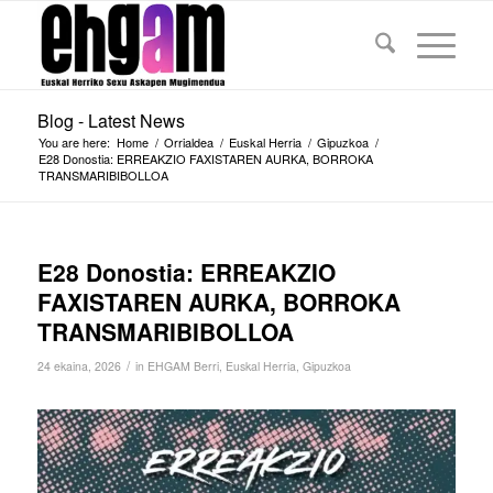
Blog - Latest News
You are here:
Home
/
Orrialdea
/
Euskal Herria
/
Gipuzkoa
/
E28 Donostia: ERREAKZIO FAXISTAREN AURKA, BORROKA
TRANSMARIBIBOLLOA
E28 Donostia: ERREAKZIO
FAXISTAREN AURKA, BORROKA
TRANSMARIBIBOLLOA
/
24 ekaina, 2026
in
EHGAM Berri
,
Euskal Herria
,
Gipuzkoa