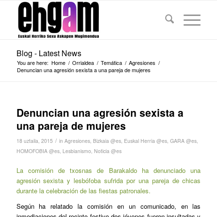
Blog - Latest News
You are here:
Home
/
Orrialdea
/
Temática
/
Agresiones
/
Denuncian una agresión sexista a una pareja de mujeres
Denuncian una agresión sexista a
una pareja de mujeres
/
18 uztaila, 2015
in
Agresiones
,
Bizkaia @es
,
Euskal Herria @es
,
GARA @es
,
HOMOFOBIA @es
,
Lesbianismo
,
Noticia @es
La comisión de txosnas de Barakaldo ha denunciado una
agresión sexista y lesbófoba sufrida por una pareja de chicas
durante la celebración de las fiestas patronales.
Según ha relatado la comisión en un comunicado, en las
inmediaciones del recinto festivo dos jóvenes fueron insultadas y