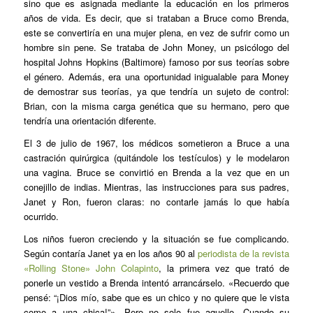
sino que es asignada mediante la educación en los primeros
años de vida. Es decir, que si trataban a Bruce como Brenda,
este se convertiría en una mujer plena, en vez de sufrir como un
hombre sin pene. Se trataba de John Money, un psicólogo del
hospital Johns Hopkins (Baltimore) famoso por sus teorías sobre
el género. Además, era una oportunidad inigualable para Money
de demostrar sus teorías, ya que tendría un sujeto de control:
Brian, con la misma carga genética que su hermano, pero que
tendría una orientación diferente.
El 3 de julio de 1967, los médicos sometieron a Bruce a una
castración quirúrgica (quitándole los testículos) y le modelaron
una vagina. Bruce se convirtió en Brenda a la vez que en un
conejillo de indias. Mientras, las instrucciones para sus padres,
Janet y Ron, fueron claras: no contarle jamás lo que había
ocurrido.
Los niños fueron creciendo y la situación se fue complicando.
Según contaría Janet ya en los años 90 al
periodista de la revista
«Rolling Stone» John Colapinto
, la primera vez que trató de
ponerle un vestido a Brenda intentó arrancárselo. «Recuerdo que
pensé: “¡Dios mío, sabe que es un chico y no quiere que le vista
como a una chica!”». Pero no solo fue aquello. Cuando su