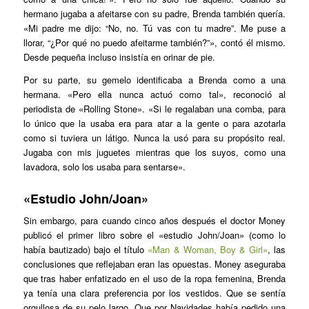
hermano jugaba a afeitarse con su padre, Brenda también quería.
«Mi padre me dijo: “No, no. Tú vas con tu madre”. Me puse a
llorar, “¿Por qué no puedo afeitarme también?”», contó él mismo.
Desde pequeña incluso insistía en orinar de pie.
Por su parte, su gemelo identificaba a Brenda como a una
hermana. «Pero ella nunca actuó como tal», reconoció al
periodista de «Rolling Stone». «Si le regalaban una comba, para
lo único que la usaba era para atar a la gente o para azotarla
como si tuviera un látigo. Nunca la usó para su propósito real.
Jugaba con mis juguetes mientras que los suyos, como una
lavadora, solo los usaba para sentarse».
«Estudio John/Joan»
Sin embargo, para cuando cinco años después el doctor Money
publicó el primer libro sobre el «estudio John/Joan» (como lo
había bautizado) bajo el título
«Man & Woman, Boy & Girl»
, las
conclusiones que reflejaban eran las opuestas. Money aseguraba
que tras haber enfatizado en el uso de la ropa femenina, Brenda
ya tenía una clara preferencia por los vestidos. Que se sentía
orgullosa de su pelo largo. Que por Navidades había pedido una