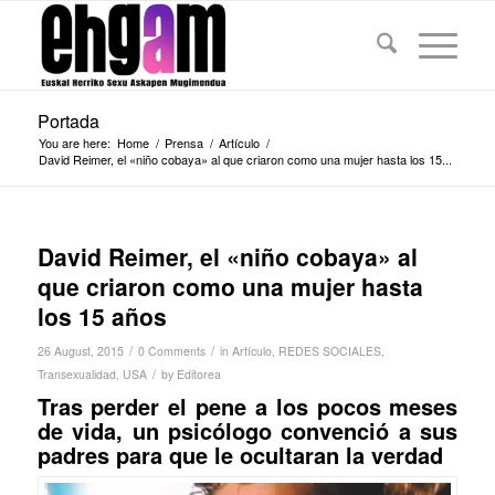
Portada
You are here:
Home
/
Prensa
/
Artículo
/
David Reimer, el «niño cobaya» al que criaron como una mujer hasta los 15...
David Reimer, el «niño cobaya» al
que criaron como una mujer hasta
los 15 años
/
/
26 August, 2015
0 Comments
in
Artículo
,
REDES SOCIALES
,
/
Transexualidad
,
USA
by
Editorea
Tras perder el pene a los pocos meses
de vida, un psicólogo convenció a sus
padres para que le ocultaran la verdad