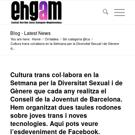
Blog - Latest News
You are here:
Home
/
Orrialdea
/
Sin categoría @ca
/
Cultura trans col·labora en la Setmana per la Diversitat Sexual i de Gènere
q...
Cultura trans col·labora en la
Setmana per la Diversitat Sexual i de
Gènere que cada any realitza el
Consell de la Joventut de Barcelona.
Hem organitzat dues taules rodones
sobre joves trans i noves
tecnologies. Aqui pots veure
l’esdeveniment de Facebook.