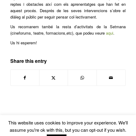
reptes i obstacles així com els aprenentatges que han fet en
aquest procés. Després de les seves intervencions s’obre el
diàleg al públic per seguir pensar col·lectivament.
Us recomanem també la resta d’activitats de la Setmana
(cineforums, teatre, formacions,etc), que podeu veure
aqui
.
Us hi esperem!
Share this entry
This website uses cookies to improve your experience. We'll
assume you're ok with this, but you can opt-out if you wish.
© Copyright -
Euskal Herriko Gay-Les Askapen Mugimendua
-
powered by