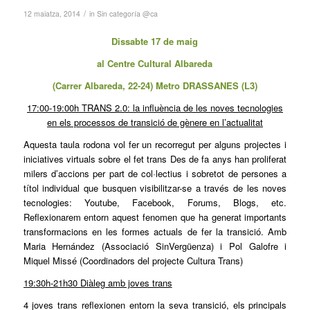
/
12 maiatza, 2014
in
Sin categoría @ca
Dissabte 17 de maig
al
Centre Cultural Albareda
(Carrer Albareda, 22-24) Metro DRASSANES (L3)
17:00-19:00h TRANS 2.0: la influència de les noves tecnologies
en els processos de transició de gènere en l’actualitat
Aquesta taula rodona vol fer un recorregut per alguns projectes i
iniciatives virtuals sobre el fet trans Des de fa anys han proliferat
milers d’accions per part de col·lectius i sobretot de persones a
títol individual que busquen visibilitzar-se a través de les noves
tecnologies: Youtube, Facebook, Forums, Blogs, etc.
Reflexionarem entorn aquest fenomen que ha generat importants
transformacions en les formes actuals de fer la transició. Amb
Maria Hernández (Associació SinVergüenza) i Pol Galofre i
Miquel Missé (Coordinadors del projecte Cultura Trans)
19:30h-21h30 Diàleg amb joves trans
4 joves trans reflexionen entorn la seva transició, els principals