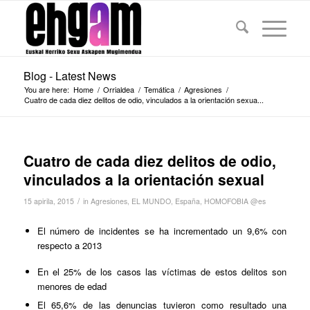
Blog - Latest News
You are here:
Home
/
Orrialdea
/
Temática
/
Agresiones
/
Cuatro de cada diez delitos de odio, vinculados a la orientación sexua...
Cuatro de cada diez delitos de odio,
vinculados a la orientación sexual
/
15 apirila, 2015
in
Agresiones
,
EL MUNDO
,
España
,
HOMOFOBIA @es
El número de incidentes se ha incrementado un 9,6% con
respecto a 2013
En el 25% de los casos las víctimas de estos delitos son
menores de edad
El 65,6% de las denuncias tuvieron como resultado una