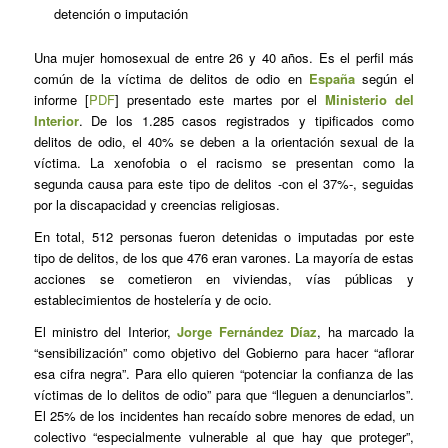
detención o imputación
Una mujer homosexual de entre 26 y 40 años. Es el perfil más
común de la víctima de delitos de odio en
España
según el
informe [
PDF
] presentado este martes por el
Ministerio del
Interior
. De los 1.285 casos registrados y tipificados como
delitos de odio, el 40% se deben a la orientación sexual de la
víctima. La xenofobia o el racismo se presentan como la
segunda causa para este tipo de delitos -con el 37%-, seguidas
por la discapacidad y creencias religiosas.
En total, 512 personas fueron detenidas o imputadas por este
tipo de delitos, de los que 476 eran varones. La mayoría de estas
acciones se cometieron en viviendas, vías públicas y
establecimientos de hostelería y de ocio.
El ministro del Interior,
Jorge Fernández Díaz
, ha marcado la
“sensibilización” como objetivo del Gobierno para hacer “aflorar
esa cifra negra”. Para ello quieren “potenciar la confianza de las
víctimas de lo delitos de odio” para que “lleguen a denunciarlos”.
El 25% de los incidentes han recaído sobre menores de edad, un
colectivo “especialmente vulnerable al que hay que proteger”,