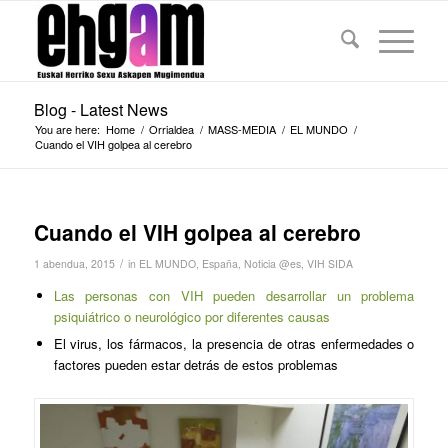
Blog - Latest News
You are here:
Home
/
Orrialdea
/
MASS-MEDIA
/
EL MUNDO
/
Cuando el VIH golpea al cerebro
Cuando el VIH golpea al cerebro
/
1 abendua, 2015
in
EL MUNDO
,
España
,
Noticia @es
,
VIH SIDA
Las personas con VIH pueden desarrollar un problema
psiquiátrico o neurológico por diferentes causas
El virus, los fármacos, la presencia de otras enfermedades o
factores pueden estar detrás de estos problemas