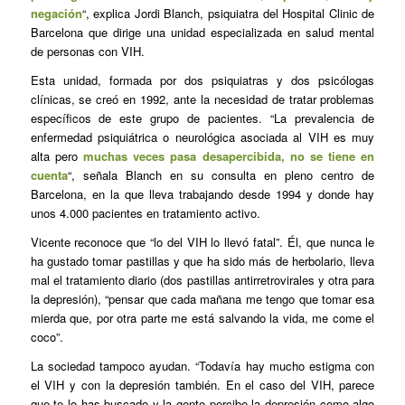
negación
“, explica Jordi Blanch, psiquiatra del Hospital Clinic de
Barcelona que dirige una unidad especializada en salud mental
de personas con VIH.
Esta unidad, formada por dos psiquiatras y dos psicólogas
clínicas, se creó en 1992, ante la necesidad de tratar problemas
específicos de este grupo de pacientes. “La prevalencia de
enfermedad psiquiátrica o neurológica asociada al VIH es muy
alta pero
muchas veces pasa desapercibida, no se tiene en
cuenta
“, señala Blanch en su consulta en pleno centro de
Barcelona, en la que lleva trabajando desde 1994 y donde hay
unos 4.000 pacientes en tratamiento activo.
Vicente reconoce que “lo del VIH lo llevó fatal”. Él, que nunca le
ha gustado tomar pastillas y que ha sido más de herbolario, lleva
mal el tratamiento diario (dos pastillas antirretrovirales y otra para
la depresión), “pensar que cada mañana me tengo que tomar esa
mierda que, por otra parte me está salvando la vida, me come el
coco”.
La sociedad tampoco ayudan. “Todavía hay mucho estigma con
el VIH y con la depresión también. En el caso del VIH, parece
que te lo has buscado y la gente percibe la depresión como algo