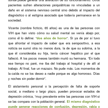
pacientes sufren alteraciones psiquiátricas no vinculadas a un
daño en el sistema nervioso central sino debido al impacto del
diagnóstico o al estigma asociado que todavía permanece en la
sociedad.
Vicente (nombre ficticio, 65 años) es una de las personas con
VIH que han visto cómo su salud mental se venía abajo por,
como él lo define: “
dos años de horror
“. Si ya de por sí tuvo
que afrontar el impacto de saber que era seropositivo, a esa
noticia se sumó otra no menos dura, la de que su sobrina, a la
que él consideraba su hija, tenía cáncer hepático por el que
falleció. A los pocos meses también murió su hermana. “En todo
ese tiempo no paré, me iba del trabajo al hospital y de allí al
trabajo. Al final, fue un mazazo. No pude más. Los momentos de
la caída no se los deseo a nadie porque es algo horroroso. Días
y noches sin poder dormir”.
El aislamiento personal o la percepción de falta de soporte
social, a mediano o largo plazo, pueden provocar estados de
depresión crónica, “muy prevalente entre las personas con VIH si
se las compara con la población general.
El mismo diagnóstico
puede generar reacciones de confusión, depresión, rabia y