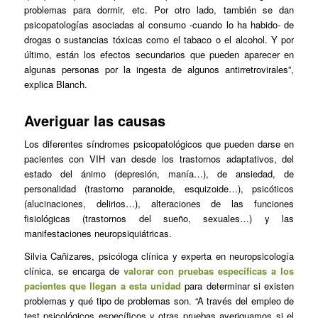
problemas para dormir, etc. Por otro lado, también se dan
psicopatologías asociadas al consumo -cuando lo ha habido- de
drogas o sustancias tóxicas como el tabaco o el alcohol. Y por
último, están los efectos secundarios que pueden aparecer en
algunas personas por la ingesta de algunos antirretrovirales”,
explica Blanch.
Averiguar las causas
Los diferentes síndromes psicopatológicos que pueden darse en
pacientes con VIH van desde los trastornos adaptativos, del
estado del ánimo (depresión, manía…), de ansiedad, de
personalidad (trastorno paranoide, esquizoide…), psicóticos
(alucinaciones, delirios…), alteraciones de las funciones
fisiológicas (trastornos del sueño, sexuales…) y las
manifestaciones neuropsiquiátricas.
Silvia Cañizares, psicóloga clínica y experta en neuropsicología
clínica, se encarga de
valorar con pruebas específicas a los
pacientes que llegan a esta unidad
para determinar si existen
problemas y qué tipo de problemas son. “A través del empleo de
test psicológicos específicos y otras pruebas averiguamos si el