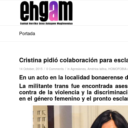
Portada
Cristina pidió colaboración para esc
/
/
14 October, 2015
0 Comments
in
Agresiones
,
América latina
,
HOMOFOBIA 
En un acto en la localidad bonaerense 
La militante trans fue encontrada ase
contra de la violencia y la discriminac
en el género femenino y el pronto escla