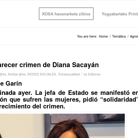
KOSA hausnarketa zikloa
Yogyakartako Print
You are here:
Home
/
Temática
/
Agre
larecer crimen de Diana Sacayán
/
@es
,
Noticia @es
,
REDES SOCIALES
,
Transexualidad
by
Editorea
de Garín
sinada ayer. La jefa de Estado se manifestó e
ión que sufren las mujeres, pidió “solidaridad
recimiento del crimen.