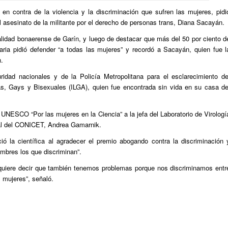
en contra de la violencia y la discriminación que sufren las mujeres, pidi
el asesinato de la militante por el derecho de personas trans, Diana Sacayán.
alidad bonaerense de Garín, y luego de destacar que más del 50 por ciento d
ria pidió defender “a todas las mujeres” y recordó a Sacayán, quien fue l
n.
idad nacionales y de la Policía Metropolitana para el esclarecimiento de
nas, Gays y Bisexuales (ILGA), quien fue encontrada sin vida en su casa de
– UNESCO “Por las mujeres en la Ciencia” a la jefa del Laboratorio de Virologí
ipal del CONICET, Andrea Gamarnik.
ó la científica al agradecer el premio abogando contra la discriminación 
mbres los que discriminan”.
 quiere decir que también tenemos problemas porque nos discriminamos entr
s mujeres”, señaló.