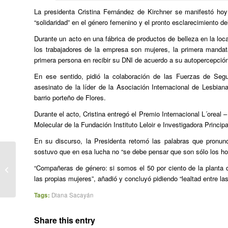
La presidenta Cristina Fernández de Kirchner se manifestó hoy 
“solidaridad” en el género femenino y el pronto esclarecimiento d
Durante un acto en una fábrica de productos de belleza en la loc
los trabajadores de la empresa son mujeres, la primera mandata
primera persona en recibir su DNI de acuerdo a su autopercepció
En ese sentido, pidió la colaboración de las Fuerzas de Segur
asesinato de la líder de la Asociación Internacional de Lesbia
barrio porteño de Flores.
Durante el acto, Cristina entregó el Premio Internacional L´oreal 
Molecular de la Fundación Instituto Leloir e Investigadora Princ
En su discurso, la Presidenta retomó las palabras que pronunci
sostuvo que en esa lucha no “se debe pensar que son sólo los ho
Apareció asesinada en su casa Diana
“Compañeras de género: si somos el 50 por ciento de la planta
Sacayán, un ícono de la militancia t...
las propias mujeres”, añadió y concluyó pidiendo “lealtad entre la
Tags:
Diana Sacayán
Share this entry