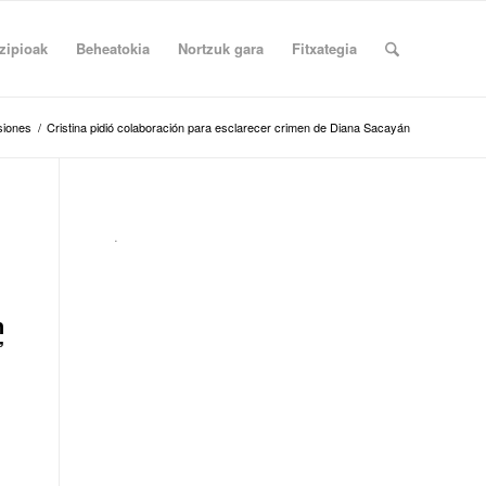
zipioak
Beheatokia
Nortzuk gara
Fitxategia
siones
/
Cristina pidió colaboración para esclarecer crimen de Diana Sacayán
.
n
”