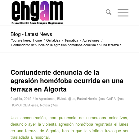
Blog - Latest News
You are here:
Home
/
Orrialdea
/
Temática
/
Agresiones
/
Contundente denuncia de la agresión homófoba ocurrida en una terraza e...
Contundente denuncia de la
agresión homófoba ocurrida en una
terraza en Algorta
/
9 apirila, 2015
in
Agresiones
,
Bizkaia @es
,
Euskal Herria @es
,
GARA @es
,
HOMOFOBIA @es
,
Noticia @es
Una concentración, con presencia de numerosos colectivos,
denunció ayer la violenta agresión homófoba registrada el lunes
en una terraza de Algorta, tras la que la víctima tuvo que ser
trasladada al hospital.