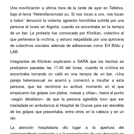
Una movilización a última hora de la tarde de ayer en Telletxe,
bajo el lema “Heterofaxismoari su. Si nos tocan a unx, nos tocan
a todxs” denunció la violenta agresión homófoba sufrida por una
persona el lunes en Algorta, cuando se encontraba en la terraza
de un bar. La protesta fue convocada por Kitzikan, colectivo al
que pertenece la víctima, y estuvo respaldada por una quincena
de colectivos sociales además de adhesiones como EH Bildu y
LAB.
Integrantes de Kitzikan explicaron a GARA que los hechos se
produjeron pasadas las 17.00 del lunes, cuando la víctima se
encontraba tomando un café en una terraza de un bar. «Una
pareja heterosexual se acercó y comenzó a insultar a esta
persona, que les recriminó su actitud, momento en el que
empezaron los golpes con platos, mesas y sillas», hasta el punto
–según detallaron– de que la persona agredida tuvo que ser
trasladada en ambulancia al Hospital de Cruces para ser atendida
de los golpes que presentaba, entre otros en la cabeza y en un
ojo.
La atención hospitalaria dio lugar a la apertura del
correspondiente protocolo y a la presentación de una denuncia en