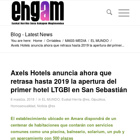
Blog - Latest News
You are here:
Home
/
Orrialdea
/
MASS-MEDIA
/
EL MUNDO
/
Axels Hotels anuncia ahora que retrasa hasta 2019 la apertura del primer...
Axels Hotels anuncia ahora que
retrasa hasta 2019 la apertura del
primer hotel LTGBI en San Sebastián
/
8 maiatza, 2018
in
EL MUNDO
,
Euskal Herria @es
,
Gipuzkoa
,
Homosexualidad
,
Noticia @es
El establecimiento ubicado en Amara dispondrá de un
centenar de habitaciones que contarán con servicios
comunes como una piscina, balneario, solarium, un pub y
un aparcamiento con 500 plazas