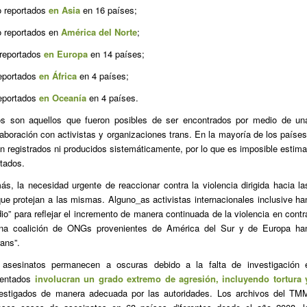
o reportados
en Asia
en 16 países;
o reportados en
América del Norte
;
 reportados
en Europa
en 14 países;
reportados
en África
en 4 países;
reportados
en Oceanía
en 4 países.
s son aquellos que fueron posibles de ser encontrados por medio de un
aboración con activistas y organizaciones trans. En la mayoría de los países
n registrados ni producidos sistemáticamente, por lo que es imposible estima
tados.
s, la necesidad urgente de reaccionar contra la violencia dirigida hacia la
e protejan a las mismas. Alguno_as activistas internacionales inclusive ha
io” para reflejar el incremento de manera continuada de la violencia en contr
una coalición de ONGs provenientes de América del Sur y de Europa ha
ans”.
 asesinatos permanecen a oscuras debido a la falta de investigación 
mentados
involucran un grado extremo de agresión, incluyendo tortura 
stigados de manera adecuada por las autoridades. Los archivos del TM