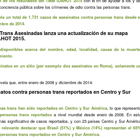
ón de los resultados del TMM IDAHOT 2015
con el fin de ayudar a los y la
conciencia pública sobre los crímenes de odio contra las personas trans.
a un total de 1.731 casos de asesinatos contra personas trans desde e
mbre de 2014.
 Trans Asesinadas lanza una actualización de su mapa
DAHOT 2015.
isponibles acerca del nombre, edad, localidad, causa de la muerte
miento.
sinatos en un sitio (per exemplo dos asesinatos en Roma), solamente u
evela que, entre enero de 2008 y diciembre de 2014:
atos contra personas trans reportados en Centro y Sur
nas trans han sido reportados en Centro y Sur América,
lo que represent
personas trans reportados
a nivel mundial desde enero de 2008. En est
más significativo de casos reportados, y con 23 países Centro y Sur Améric
 relevante destacar que Brasil (51%) y México (14%) representan el 65
a personas trans reportados en Centro y Sur América.