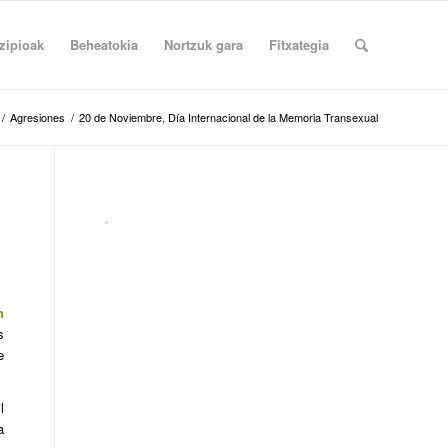
zipioak
Beheatokia
Nortzuk gara
Fitxategia
/
Agresiones
/
20 de Noviembre, Día Internacional de la Memoria Transexual
.
n
s
e
l
a