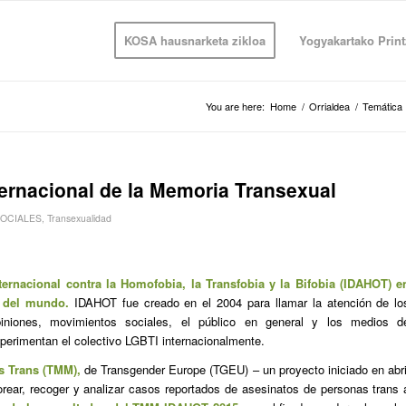
KOSA hausnarketa zikloa
Yogyakartako Print
You are here:
Home
/
Orrialdea
/
Temática
ternacional de la Memoria Transexual
OCIALES
,
Transexualidad
rnacional contra la Homofobia, la Transfobia y la Bifobia (IDAHOT) e
r del mundo
.
IDAHOT fue creado en el 2004 para llamar la atención de lo
piniones, movimientos sociales, el público en general y los medios d
xperimentan el colectivo LGBTI internacionalmente.
s Trans (TMM),
de Transgender Europe (TGEU) – un proyecto iniciado en abri
rear, recoger y analizar casos reportados de asesinatos de personas trans 