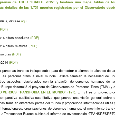
e prensa de TGEU “IDAHOT 2015” y tambien una mapa, tablas de lo
s detalles de las 1.731 muertes registradas por el Observatorio desd
lisis, diríjase
aquí
.
(PDF)
4 cifras absolutas
(PDF)
 cifras relativas
(PDF)
solutas
(PDF)
c2014
(PDF)
 personas trans es indispensable para demostrar el alarmante alcance de la
 las personas trans a nivel mundial, existe también la necesidad de un
otros aspectos relacionados con la situación de derechos humanos de la
 Europe desarrolló el proyecto de Observatorio de Personas Trans (TMM) y e
 VERSUS TRANSFOBIA EN EL MUNDO” (TvT).
El TvT es un proyecto d
omparativa cualitativa-cuantitativa que provee una visión general sobre e
s trans en diferentes partes del mundo y proporciona informaciones útiles 
 internacionales, organizaciones de derechos humanos, el movimiento trans 
2012 Transgender Europe publicó el informe de investigación “TRANSRESPET