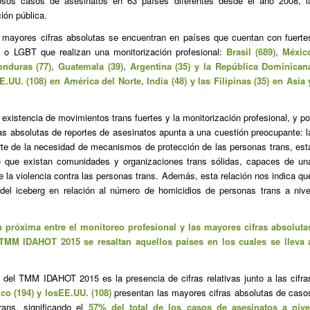
sos casos de asesinatos en 63 países diferentes desde el año 2008, l
ión pública.
s mayores cifras absolutas se encuentran en países que cuentan con fuerte
s o LGBT que realizan una monitorización profesional:
Brasil (689), Méxic
Honduras (77), Guatemala (39), Argentina (35) y la República Dominican
E.UU
. (108) en América del Norte, India (48) y las Filipinas (35) en Asia 
a existencia de movimientos trans fuertes y la monitorización profesional, y po
fras absolutas de reportes de asesinatos apunta a una cuestión preocupante: l
rte de la necesidad de mecanismos de protección de las personas trans, est
e que existan comunidades y organizaciones trans sólidas, capaces de un
e la violencia contra las personas trans. Además, esta relación nos indica qu
del iceberg en relación al número de homicidios de personas trans a nive
ón próxima entre el monitoreo profesional y las mayores cifras absoluta
TMM IDAHOT 2015 se resaltan aquellos países en los cuales se lleva 
 del TMM IDAHOT 2015 es la presencia de cifras relativas junto a las cifra
ico (194) y los
EE.UU
. (108)
presentan las mayores cifras absolutas de caso
rans, significando el
57% del total de los casos de asesinatos a nive