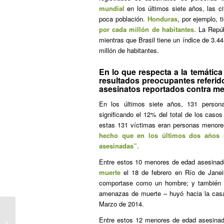
mundial
en los últimos siete años, las c
poca población.
Honduras
, por ejemplo, 
por cada millón de habitantes
. La Repú
mientras que Brasil tiene un índice de 3.44
millón de habitantes.
En lo que respecta a la temátic
resultados preocupantes referido
asesinatos reportados contra me
En los últimos siete años, 131 person
significando el 12% del total de los cas
estas 131 víctimas eran personas menor
hecho que en los últimos dos años 
asesinadas”.
Entre estos 10 menores de edad asesinad
muerte
el 18 de febrero en Río de Janeir
comportase como un hombre; y también
amenazas de muerte – huyó hacia la casa
Marzo de 2014.
Entre estos 12 menores de edad asesina
Laicismo y feminismo