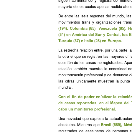
siguen aumentando y registrando numero
mayoría de los cuales apenas recibió atenc
De entre las seis regiones del mundo, la
movimientos trans y organizaciones tran
(194), Colombia (85), Venezuela (85), 
(34) en América del Sur y Central, los
E
Turquía (37) e Italia (28) en Europa.
La estrecha relación entre, por una parte l
la otra el que se registren las mayores ci
cuestión de los casos no registrados. Apa
relación también muestra la necesidad d
monitorización profesional y de denuncia d
las cifras únicamente muestran la punta 
mundial.
Con el fin de poder enfatizar la relaci
de casos reportados, en el Mapeo del 
cabo un monitoreo profesional.
Una novedad que expresa la actualización
absolutas. Mientras que
Brasil (689), Méx
registrados de asesinatos de personas t