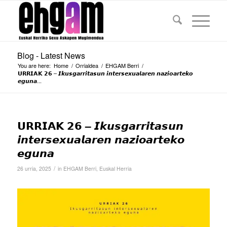
Blog - Latest News
You are here:
Home
/
Orrialdea
/
EHGAM Berri
/
𝗨𝗥𝗥𝗜𝗔𝗞 𝟮𝟲 – 𝙄𝙠𝙪𝙨𝙜𝙖𝙧𝙧𝙞𝙩𝙖𝙨𝙪𝙣 𝙞𝙣𝙩𝙚𝙧𝙨𝙚𝙭𝙪𝙖𝙡𝙖𝙧𝙚𝙣 𝙣𝙖𝙯𝙞𝙤𝙖𝙧𝙩𝙚𝙠𝙤
𝙚𝙜𝙪𝙣𝙖...
𝗨𝗥𝗥𝗜𝗔𝗞 𝟮𝟲 – 𝙄𝙠𝙪𝙨𝙜𝙖𝙧𝙧𝙞𝙩𝙖𝙨𝙪𝙣
𝙞𝙣𝙩𝙚𝙧𝙨𝙚𝙭𝙪𝙖𝙡𝙖𝙧𝙚𝙣 𝙣𝙖𝙯𝙞𝙤𝙖𝙧𝙩𝙚𝙠𝙤
𝙚𝙜𝙪𝙣𝙖
/
26 urria, 2025
in
EHGAM Berri
,
Euskal Herria