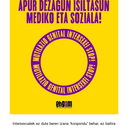
Intersexualek ez dute beren izana “konpondu” behar, ez baitira