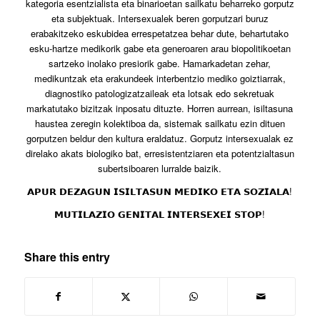
kategoria esentzialista eta binarioetan sailkatu beharreko gorputz
eta subjektuak. Intersexualek beren gorputzari buruz
erabakitzeko eskubidea errespetatzea behar dute, behartutako
esku-hartze medikorik gabe eta generoaren arau biopolitikoetan
sartzeko inolako presiorik gabe. Hamarkadetan zehar,
medikuntzak eta erakundeek interbentzio mediko goiztiarrak,
diagnostiko patologizatzaileak eta lotsak edo sekretuak
markatutako bizitzak inposatu dituzte. Horren aurrean, isiltasuna
haustea zeregin kolektiboa da, sistemak sailkatu ezin dituen
gorputzen beldur den kultura eraldatuz. Gorputz intersexualak ez
direlako akats biologiko bat, erresistentziaren eta potentzialtasun
subertsiboaren lurralde baizik.
𝗔𝗣𝗨𝗥 𝗗𝗘𝗭𝗔𝗚𝗨𝗡 𝗜𝗦𝗜𝗟𝗧𝗔𝗦𝗨𝗡 𝗠𝗘𝗗𝗜𝗞𝗢 𝗘𝗧𝗔 𝗦𝗢𝗭𝗜𝗔𝗟𝗔!
𝗠𝗨𝗧𝗜𝗟𝗔𝗭𝗜𝗢 𝗚𝗘𝗡𝗜𝗧𝗔𝗟 𝗜𝗡𝗧𝗘𝗥𝗦𝗘𝗫𝗘𝗜 𝗦𝗧𝗢𝗣!
Share this entry